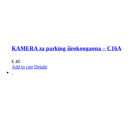
KAMERA za parking širokougaona – C16A
€
40
Add to cart
Details