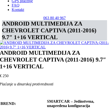
GPS praćenje
FAQ
Kontakt
063 80 40 967
ANDROID MULTIMEDIJA ZA
CHEVROLET CAPTIVA (2011-2016)
9.7″ 1+16 VERTICAL
ANDROID MULTIMEDIJA ZA
CHEVROLET CAPTIVA (2011-2016) 9.7″
1+16 VERTICAL
€
250
Plaćanje u dinarskoj protivrednosti
SMARTCAR – Jedinstvena,
BREND:
unapređena konfiguracija