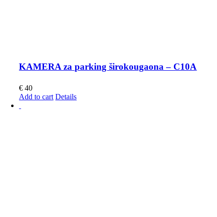
KAMERA za parking širokougaona – C10A
€
40
Add to cart
Details