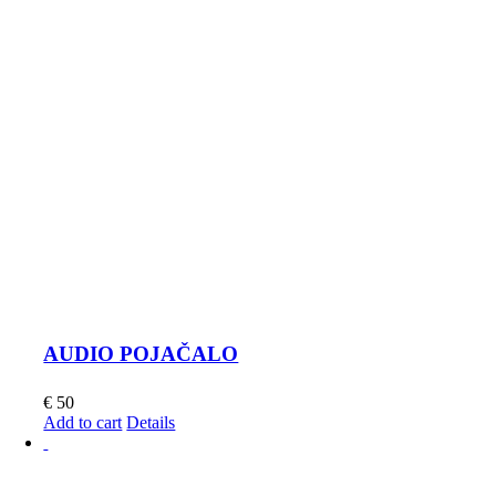
AUDIO POJAČALO
€
50
Add to cart
Details