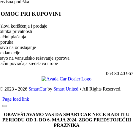
ervisna podrška
POMOĆ PRI KUPOVINI
slovi korišćenja i prodaje
olitika privatnosti
ačini plaćanja
sporuka
ravo na odustajanje
eklamacije
ravo na vansudsko rešavanje sporova
ačin povraćaja sredstava i robe
063 80 40 96
© 2023 - 2026
SmartCar
by
Smart United
• All Rights Reserved.
Page load link
OBAVEŠTAVAMO VAS DA SMARTCAR NEĆE RADITI U
PERIODU OD 1. DO 6. MAJA 2024. ZBOG PREDSTOJEĆIH
PRAZNIKA