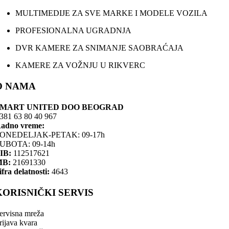
MULTIMEDIJE ZA SVE MARKE I MODELE VOZILA
PROFESIONALNA UGRADNJA
DVR KAMERE ZA SNIMANJE SAOBRAĆAJA
KAMERE ZA VOŽNJU U RIKVERC
O NAMA
SMART UNITED DOO BEOGRAD
381 63 80 40 967
adno vreme:
ONEDELJAK-PETAK: 09-17h
UBOTA: 09-14h
IB:
112517621
MB:
21691330
ifra delatnosti:
4643
KORISNIČKI SERVIS
ervisna mreža
rijava kvara