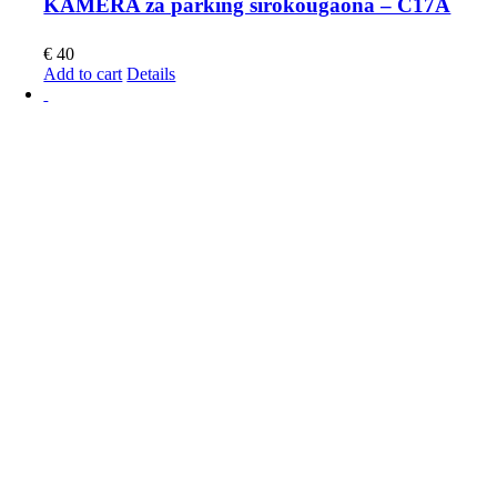
KAMERA za parking širokougaona – C17A
€
40
Add to cart
Details