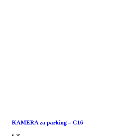
KAMERA za parking – C16
€
20