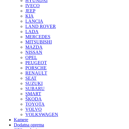
HYUNDAI
IVECO
JEEP
KIA
LANCIA
LAND ROVER
LADA
MERCEDES
MITSUBISHI
MAZDA
NISSAN
OPEL
PEUGEOT
PORSCHE
RENAULT
SEAT
SUZUKI
SUBARU
SMART
ŠKODA
TOYOTA
VOLVO
VOLKSWAGEN
Kamere
Dodatna oprema