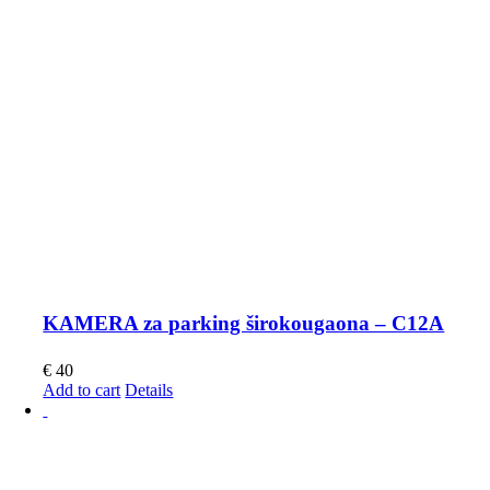
KAMERA za parking širokougaona – C12A
€
40
Add to cart
Details