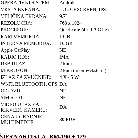
OPERATIVNI SISTEM:
Android
VRSTA EKRANA:
TOUCHSCREEN, IPS
VELIČINA EKRANA:
9.7″
REZOLUCIJA:
768 x 1024
PROCESOR:
Quad-core (4 x 1.3 GHz)
RAM MEMORIJA:
1 GB
INTERNA MEMORIJA:
16 GB
Apple CarPlay:
NE
RADIO RDS:
IMA
USB ULAZI
2 kom
MIKROFON:
2 kom (interni+eksterni)
IZLAZ ZA ZVUČNIKE:
4 X 45 W
WI-FI, BLUETOOTH, GPS
DA
CD-DVD:
NE
SIM SLOT:
NE
VIDEO ULAZ ZA
DA
RIKVERC KAMERU:
CENA UGRADNJE
30 EUR
MULTIMEDIJE:
ŠIFRA ARTIKLA: RM-196 + 129