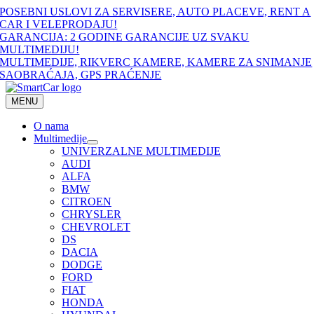
Skip
POSEBNI USLOVI ZA SERVISERE, AUTO PLACEVE, RENT A
to
CAR I VELEPRODAJU!
content
GARANCIJA: 2 GODINE GARANCIJE UZ SVAKU
MULTIMEDIJU!
MULTIMEDIJE, RIKVERC KAMERE, KAMERE ZA SNIMANJE
SAOBRAĆAJA, GPS PRAĆENJE
MENU
O nama
Multimedije
UNIVERZALNE MULTIMEDIJE
AUDI
ALFA
BMW
CITROEN
CHRYSLER
CHEVROLET
DS
DACIA
DODGE
FORD
FIAT
HONDA