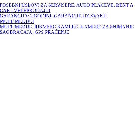
Skip
POSEBNI USLOVI ZA SERVISERE, AUTO PLACEVE, RENT A
to
CAR I VELEPRODAJU!
content
GARANCIJA: 2 GODINE GARANCIJE UZ SVAKU
MULTIMEDIJU!
MULTIMEDIJE, RIKVERC KAMERE, KAMERE ZA SNIMANJE
SAOBRAĆAJA, GPS PRAĆENJE