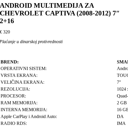
ANDROID MULTIMEDIJA ZA
CHEVROLET CAPTIVA (2008-2012) 7″
2+16
€
320
Plaćanje u dinarskoj protivrednosti
BREND:
SMAR
OPERATIVNI SISTEM:
Andro
VRSTA EKRANA:
TOUC
VELIČINA EKRANA:
7″
REZOLUCIJA:
1024 
PROCESOR:
Quad-
RAM MEMORIJA:
2 GB
INTERNA MEMORIJA:
16 G
Apple CarPlay i Android Auto:
DA
RADIO RDS:
IMA