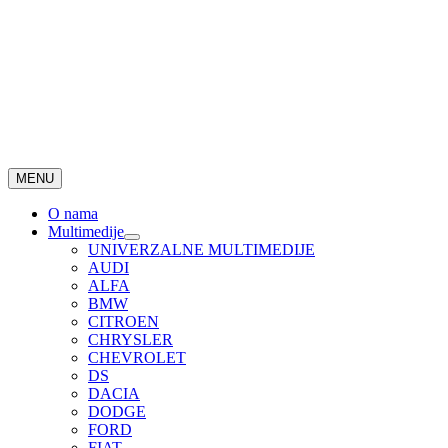
MENU
O nama
Multimedije
UNIVERZALNE MULTIMEDIJE
AUDI
ALFA
BMW
CITROEN
CHRYSLER
CHEVROLET
DS
DACIA
DODGE
FORD
FIAT