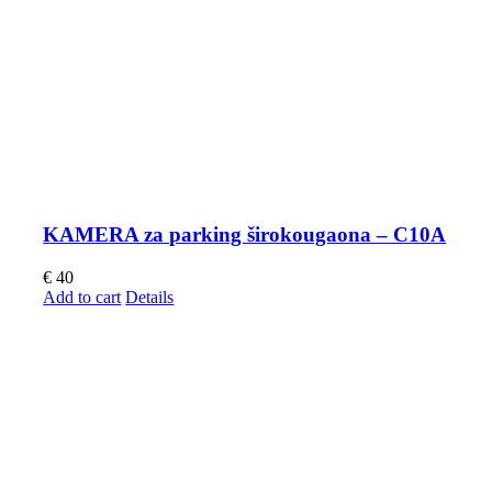
KAMERA za parking širokougaona – C10A
€
40
Add to cart
Details