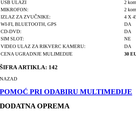
USB ULAZI
2 ko
MIKROFON:
2 kom 
IZLAZ ZA ZVUČNIKE:
4 X 
WI-FI, BLUETOOTH, GPS
DA
CD-DVD:
DA
SIM SLOT:
NE
VIDEO ULAZ ZA RIKVERC KAMERU:
DA
CENA UGRADNJE MULIMEDIJE
30 E
ŠIFRA ARTIKLA: 142
NAZAD
POMOĆ PRI ODABIRU MULTIMEDIJE
DODATNA OPREMA