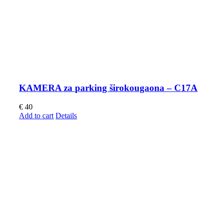
KAMERA za parking širokougaona – C17A
€
40
Add to cart
Details