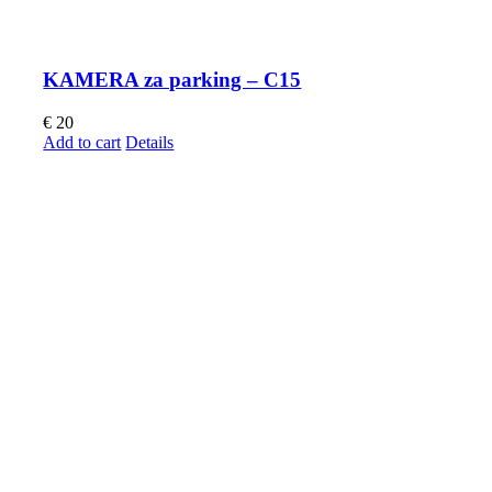
KAMERA za parking – C15
€
20
Add to cart
Details