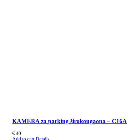
KAMERA za parking širokougaona – C16A
€
40
Add to cart
Details