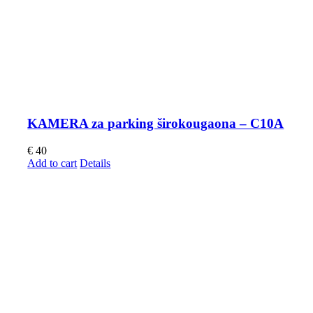
KAMERA za parking širokougaona – C10A
€
40
Add to cart
Details