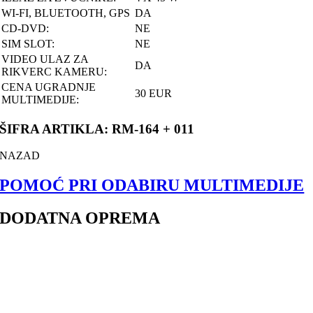
WI-FI, BLUETOOTH, GPS
DA
CD-DVD:
NE
SIM SLOT:
NE
VIDEO ULAZ ZA
DA
RIKVERC KAMERU:
CENA UGRADNJE
30 EUR
MULTIMEDIJE:
ŠIFRA ARTIKLA: RM-164 + 011
NAZAD
POMOĆ PRI ODABIRU MULTIMEDIJE
DODATNA OPREMA