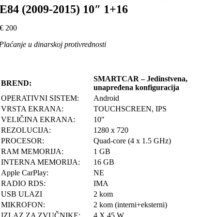
E84 (2009-2015) 10″ 1+16
€
200
Plaćanje u dinarskoj protivrednosti
SMARTCAR – Jedinstvena,
BREND:
unapređena konfiguracija
OPERATIVNI SISTEM:
Android
VRSTA EKRANA:
TOUCHSCREEN, IPS
VELIČINA EKRANA:
10″
REZOLUCIJA:
1280 x 720
PROCESOR:
Quad-core (4 x 1.5 GHz)
RAM MEMORIJA:
1 GB
INTERNA MEMORIJA:
16 GB
Apple CarPlay:
NE
RADIO RDS:
IMA
USB ULAZI
2 kom
MIKROFON:
2 kom (interni+eksterni)
IZLAZ ZA ZVUČNIKE:
4 X 45 W