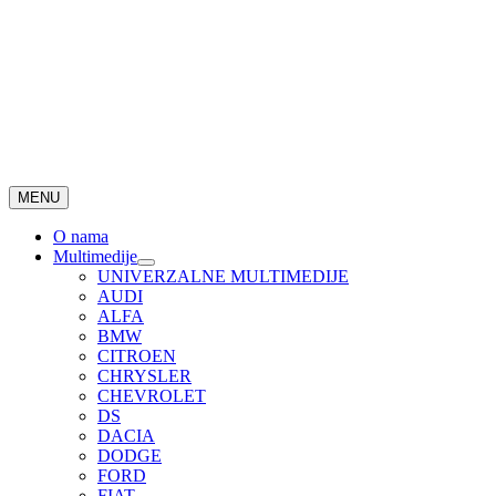
MENU
O nama
Multimedije
UNIVERZALNE MULTIMEDIJE
AUDI
ALFA
BMW
CITROEN
CHRYSLER
CHEVROLET
DS
DACIA
DODGE
FORD
FIAT