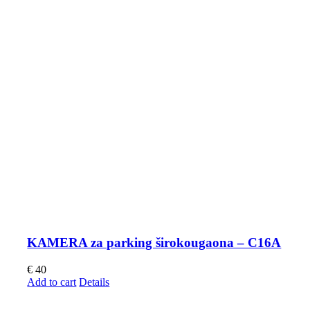
KAMERA za parking širokougaona – C16A
€
40
Add to cart
Details