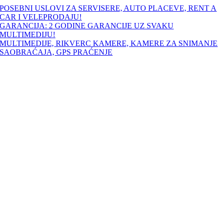
Skip
POSEBNI USLOVI ZA SERVISERE, AUTO PLACEVE, RENT A
to
CAR I VELEPRODAJU!
content
GARANCIJA: 2 GODINE GARANCIJE UZ SVAKU
MULTIMEDIJU!
MULTIMEDIJE, RIKVERC KAMERE, KAMERE ZA SNIMANJE
SAOBRAĆAJA, GPS PRAĆENJE