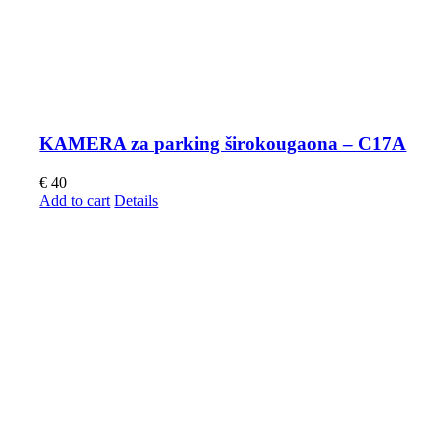
KAMERA za parking širokougaona – C17A
€
40
Add to cart
Details