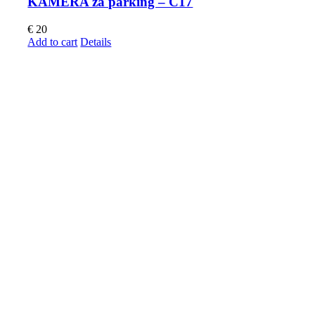
KAMERA za parking – C17
€
20
Add to cart
Details