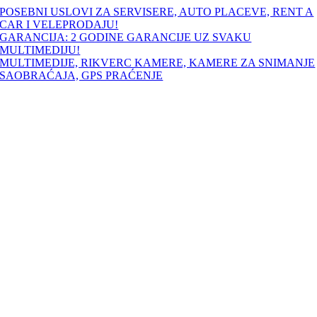
Skip
POSEBNI USLOVI ZA SERVISERE, AUTO PLACEVE, RENT A
to
CAR I VELEPRODAJU!
content
GARANCIJA: 2 GODINE GARANCIJE UZ SVAKU
MULTIMEDIJU!
MULTIMEDIJE, RIKVERC KAMERE, KAMERE ZA SNIMANJE
SAOBRAĆAJA, GPS PRAĆENJE