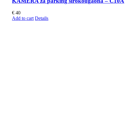
KAMERA za parking širokougaona – C10A
€
40
Add to cart
Details