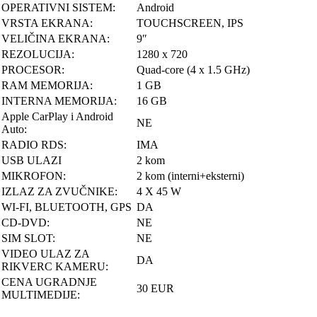
OPERATIVNI SISTEM:
Android
VRSTA EKRANA:
TOUCHSCREEN, IPS
VELIČINA EKRANA:
9″
REZOLUCIJA:
1280 x 720
PROCESOR:
Quad-core (4 x 1.5 GHz)
RAM MEMORIJA:
1 GB
INTERNA MEMORIJA:
16 GB
Apple CarPlay i Android
NE
Auto:
RADIO RDS:
IMA
USB ULAZI
2 kom
MIKROFON:
2 kom (interni+eksterni)
IZLAZ ZA ZVUČNIKE:
4 X 45 W
WI-FI, BLUETOOTH, GPS
DA
CD-DVD:
NE
SIM SLOT:
NE
VIDEO ULAZ ZA
DA
RIKVERC KAMERU:
CENA UGRADNJE
30 EUR
MULTIMEDIJE: