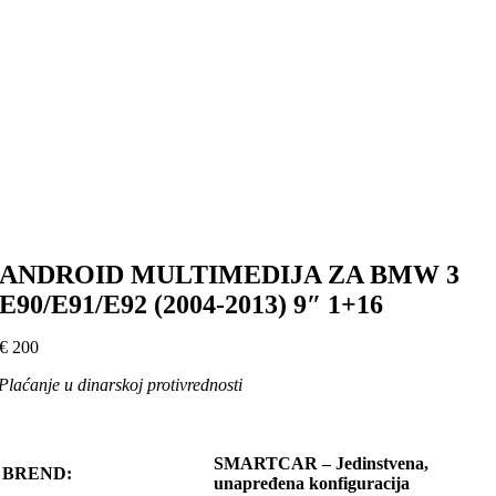
ANDROID MULTIMEDIJA ZA BMW 3
E90/E91/E92 (2004-2013) 9″ 1+16
€
200
Plaćanje u dinarskoj protivrednosti
SMARTCAR – Jedinstvena,
BREND:
unapređena konfiguracija