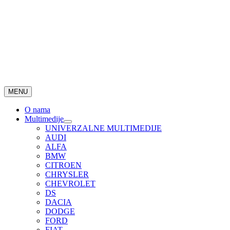
MENU
O nama
Multimedije
UNIVERZALNE MULTIMEDIJE
AUDI
ALFA
BMW
CITROEN
CHRYSLER
CHEVROLET
DS
DACIA
DODGE
FORD
FIAT