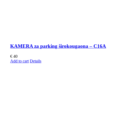
KAMERA za parking širokougaona – C16A
€
40
Add to cart
Details