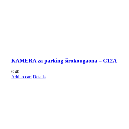
KAMERA za parking širokougaona – C12A
€
40
Add to cart
Details