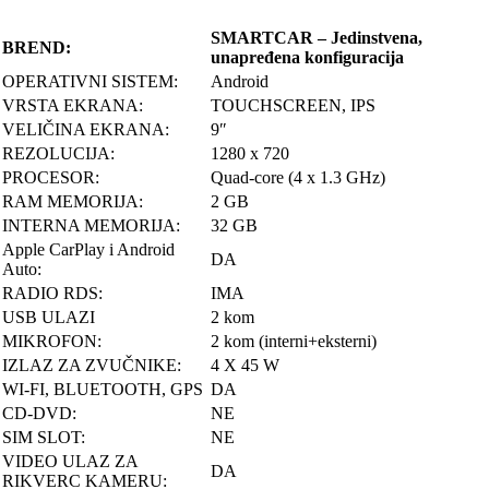
SMARTCAR – Jedinstvena,
BREND:
unapređena konfiguracija
OPERATIVNI SISTEM:
Android
VRSTA EKRANA:
TOUCHSCREEN, IPS
VELIČINA EKRANA:
9″
REZOLUCIJA:
1280 x 720
PROCESOR:
Quad-core (4 x 1.3 GHz)
RAM MEMORIJA:
2 GB
INTERNA MEMORIJA:
32 GB
Apple CarPlay i Android
DA
Auto:
RADIO RDS:
IMA
USB ULAZI
2 kom
MIKROFON:
2 kom (interni+eksterni)
IZLAZ ZA ZVUČNIKE:
4 X 45 W
WI-FI, BLUETOOTH, GPS
DA
CD-DVD:
NE
SIM SLOT:
NE
VIDEO ULAZ ZA
DA
RIKVERC KAMERU: