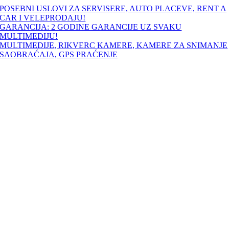
Skip
POSEBNI USLOVI ZA SERVISERE, AUTO PLACEVE, RENT A
to
CAR I VELEPRODAJU!
content
GARANCIJA: 2 GODINE GARANCIJE UZ SVAKU
MULTIMEDIJU!
MULTIMEDIJE, RIKVERC KAMERE, KAMERE ZA SNIMANJE
SAOBRAĆAJA, GPS PRAĆENJE