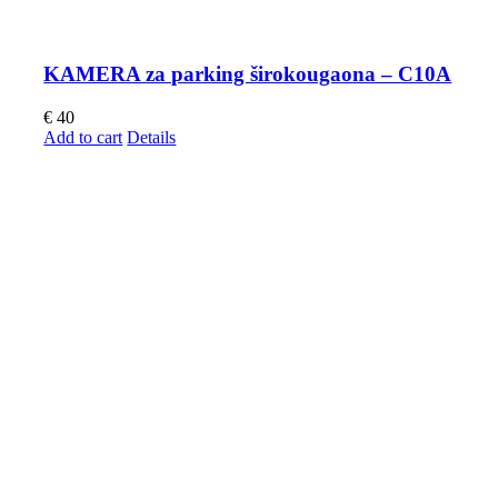
KAMERA za parking širokougaona – C10A
€
40
Add to cart
Details