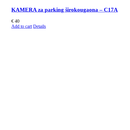
KAMERA za parking širokougaona – C17A
€
40
Add to cart
Details