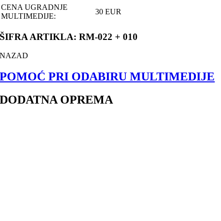
CENA UGRADNJE
30 EUR
MULTIMEDIJE:
ŠIFRA ARTIKLA: RM-022 + 010
NAZAD
POMOĆ PRI ODABIRU MULTIMEDIJE
DODATNA OPREMA