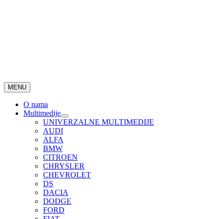
MENU
O nama
Multimedije
UNIVERZALNE MULTIMEDIJE
AUDI
ALFA
BMW
CITROEN
CHRYSLER
CHEVROLET
DS
DACIA
DODGE
FORD
FIAT