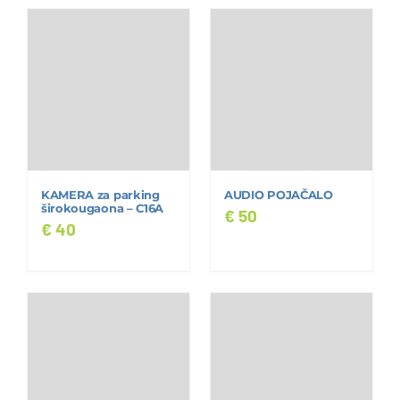
KAMERA za parking
AUDIO POJAČALO
širokougaona – C16A
€
50
€
40