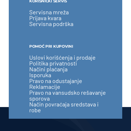
KORISNIČKI SERVIS
Servisna mreža
Prijava kvara
Servisna podrška
POMOĆ PRI KUPOVINI
Uslovi korišćenja i prodaje
Politika privatnosti
Načini plaćanja
Isporuka
Pravo na odustajanje
Reklamacije
Pravo na vansudsko rešavanje
sporova
Način povraćaja sredstava i
robe