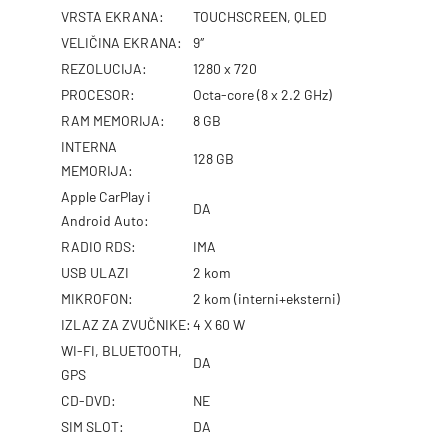
VRSTA EKRANA:
TOUCHSCREEN, QLED
VELIČINA EKRANA:
9″
REZOLUCIJA:
1280 x 720
PROCESOR:
Octa-core (8 x 2.2 GHz)
RAM MEMORIJA:
8 GB
INTERNA
128 GB
MEMORIJA:
Apple CarPlay i
DA
Android Auto:
RADIO RDS:
IMA
USB ULAZI
2 kom
MIKROFON:
2 kom (interni+eksterni)
IZLAZ ZA ZVUČNIKE:
4 X 60 W
WI-FI, BLUETOOTH,
DA
GPS
CD-DVD:
NE
SIM SLOT:
DA