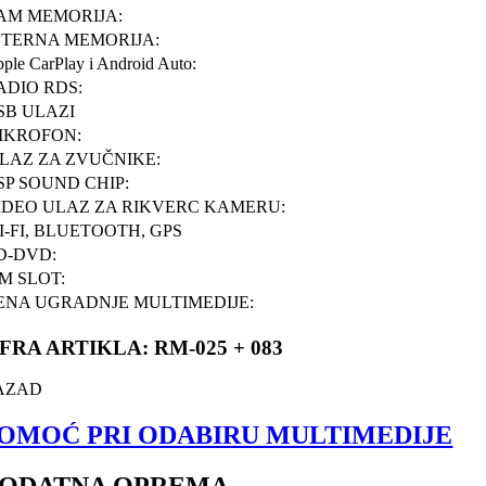
AM MEMORIJA:
NTERNA MEMORIJA:
ple CarPlay i Android Auto:
ADIO RDS:
SB ULAZI
IKROFON:
ZLAZ ZA ZVUČNIKE:
SP SOUND CHIP:
IDEO ULAZ ZA RIKVERC KAMERU:
I-FI, BLUETOOTH, GPS
D-DVD:
IM SLOT:
ENA UGRADNJE MULTIMEDIJE:
IFRA ARTIKLA: RM-025 + 083
AZAD
OMOĆ PRI ODABIRU MULTIMEDIJE