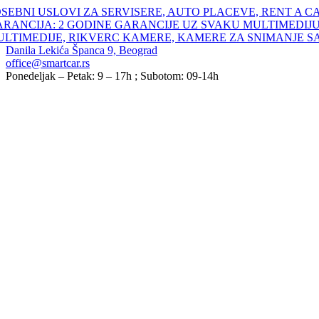
Skip
SEBNI USLOVI ZA SERVISERE, AUTO PLACEVE, RENT A C
to
ARANCIJA: 2 GODINE GARANCIJE UZ SVAKU MULTIMEDIJU
content
ULTIMEDIJE, RIKVERC KAMERE, KAMERE ZA SNIMANJE S
Danila Lekića Španca 9, Beograd
office@smartcar.rs
Ponedeljak – Petak: 9 – 17h ; Subotom: 09-14h