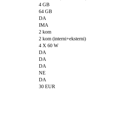
4 GB
64 GB
DA
IMA
2 kom
2 kom (interni+eksterni)
4 X 60 W
DA
DA
DA
NE
DA
30 EUR