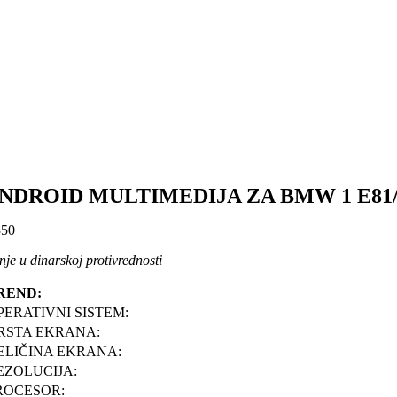
NDROID MULTIMEDIJA ZA BMW 1 E81/E
50
je u dinarskoj protivrednosti
REND:
PERATIVNI SISTEM:
RSTA EKRANA:
ELIČINA EKRANA:
EZOLUCIJA:
ROCESOR: