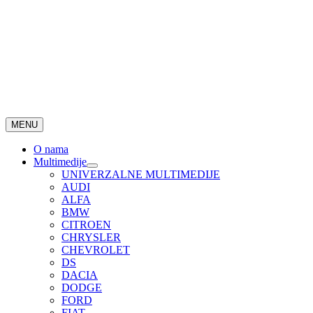
MENU
O nama
Multimedije
UNIVERZALNE MULTIMEDIJE
AUDI
ALFA
BMW
CITROEN
CHRYSLER
CHEVROLET
DS
DACIA
DODGE
FORD
FIAT