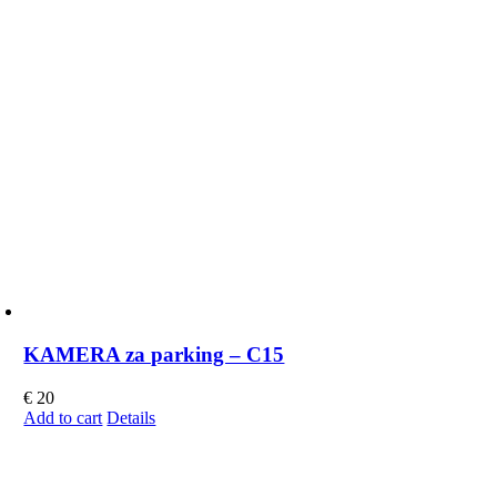
KAMERA za parking – C15
€
20
Add to cart
Details