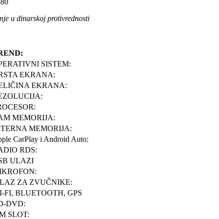
80
je u dinarskoj protivrednosti
REND:
PERATIVNI SISTEM:
RSTA EKRANA:
ELIČINA EKRANA:
EZOLUCIJA:
ROCESOR:
AM MEMORIJA:
NTERNA MEMORIJA:
ple CarPlay i Android Auto:
ADIO RDS:
SB ULAZI
IKROFON:
ZLAZ ZA ZVUČNIKE:
I-FI, BLUETOOTH, GPS
D-DVD:
IM SLOT: