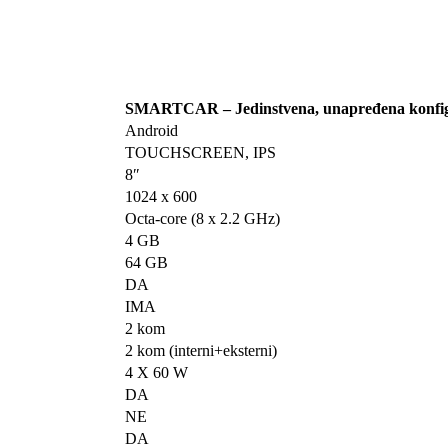
SMARTCAR – Jedinstvena, unapređena konfig
Android
TOUCHSCREEN, IPS
8″
1024 x 600
Octa-core (8 x 2.2 GHz)
4 GB
64 GB
DA
IMA
2 kom
2 kom (interni+eksterni)
4 X 60 W
DA
NE
DA