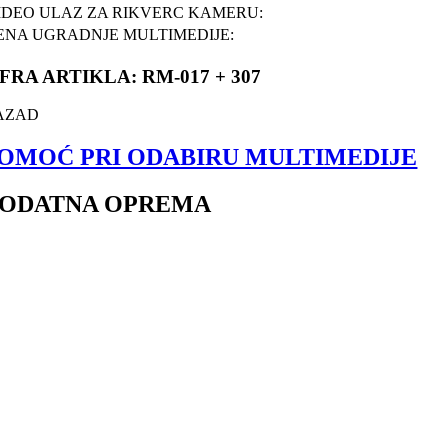
IDEO ULAZ ZA RIKVERC KAMERU:
ENA UGRADNJE MULTIMEDIJE:
IFRA ARTIKLA: RM-017 + 307
AZAD
OMOĆ PRI ODABIRU MULTIMEDIJE
ODATNA OPREMA