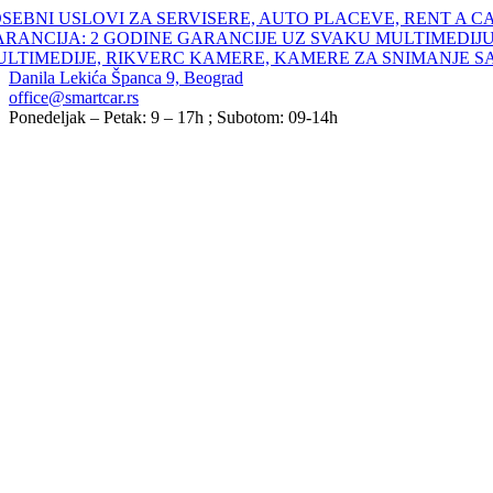
Skip
SEBNI USLOVI ZA SERVISERE, AUTO PLACEVE, RENT A C
to
ARANCIJA: 2 GODINE GARANCIJE UZ SVAKU MULTIMEDIJU
content
ULTIMEDIJE, RIKVERC KAMERE, KAMERE ZA SNIMANJE S
Danila Lekića Španca 9, Beograd
office@smartcar.rs
Ponedeljak – Petak: 9 – 17h ; Subotom: 09-14h