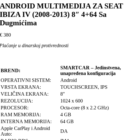
ANDROID MULTIMEDIJA ZA SEAT
IBIZA IV (2008-2013) 8″ 4+64 Sa
Dugmićima
€
380
Plaćanje u dinarskoj protivrednosti
SMARTCAR – Jedinstvena,
BREND:
unapređena konfiguracija
OPERATIVNI SISTEM:
Android
VRSTA EKRANA:
TOUCHSCREEN, IPS
VELIČINA EKRANA:
8″
REZOLUCIJA:
1024 x 600
PROCESOR:
Octa-core (8 x 2.2 GHz)
RAM MEMORIJA:
4 GB
INTERNA MEMORIJA:
64 GB
Apple CarPlay i Android
DA
Auto: