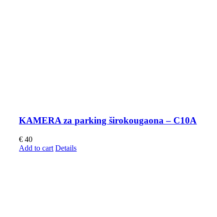
KAMERA za parking širokougaona – C10A
€
40
Add to cart
Details