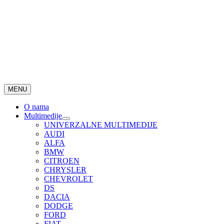
MENU
O nama
Multimedije
UNIVERZALNE MULTIMEDIJE
AUDI
ALFA
BMW
CITROEN
CHRYSLER
CHEVROLET
DS
DACIA
DODGE
FORD
FIAT