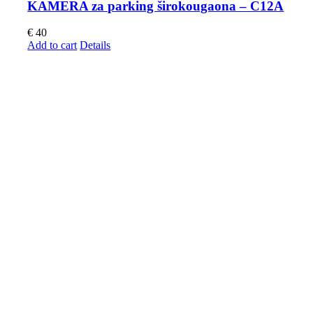
KAMERA za parking širokougaona – C12A
€
40
Add to cart
Details