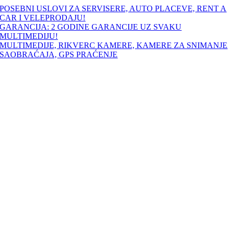
Skip
POSEBNI USLOVI ZA SERVISERE, AUTO PLACEVE, RENT A
to
CAR I VELEPRODAJU!
content
GARANCIJA: 2 GODINE GARANCIJE UZ SVAKU
MULTIMEDIJU!
MULTIMEDIJE, RIKVERC KAMERE, KAMERE ZA SNIMANJE
SAOBRAĆAJA, GPS PRAĆENJE