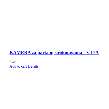
KAMERA za parking širokougaona – C17A
€
40
Add to cart
Details