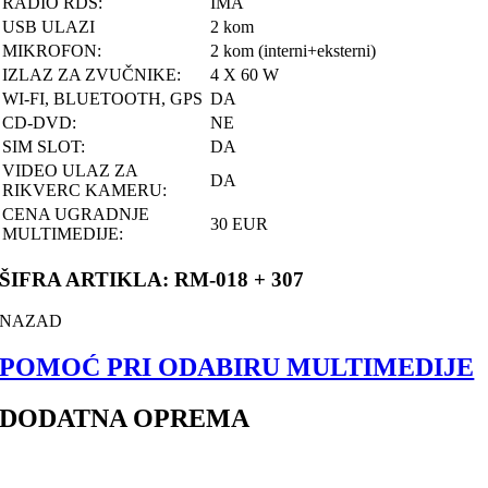
RADIO RDS:
IMA
USB ULAZI
2 kom
MIKROFON:
2 kom (interni+eksterni)
IZLAZ ZA ZVUČNIKE:
4 X 60 W
WI-FI, BLUETOOTH, GPS
DA
CD-DVD:
NE
SIM SLOT:
DA
VIDEO ULAZ ZA
DA
RIKVERC KAMERU:
CENA UGRADNJE
30 EUR
MULTIMEDIJE:
ŠIFRA ARTIKLA: RM-018 + 307
NAZAD
POMOĆ PRI ODABIRU MULTIMEDIJE
DODATNA OPREMA