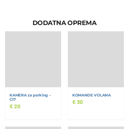
DODATNA OPREMA
KAMERA za parking –
KOMANDE VOLANA
C17
€
30
€
20