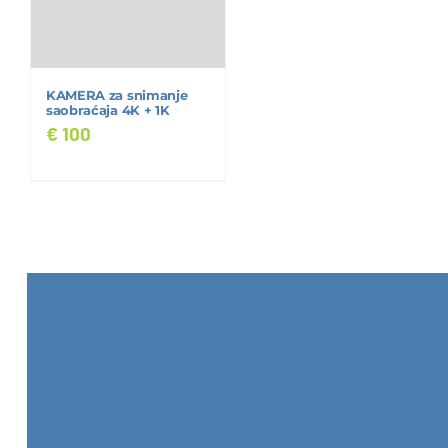
KAMERA za snimanje
saobraćaja 4K + 1K
€
100