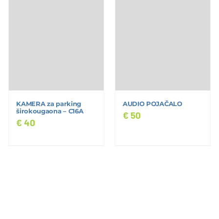
KAMERA za parking
AUDIO POJAČALO
širokougaona – C16A
€
50
€
40