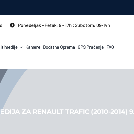
rs
Ponedeljak – Petak: 9 – 17h ; Subotom: 09-14h
ltimedije
Kamere
Dodatna Oprema
GPS Praćenje
FAQ
IJA ZA RENAULT TRAFIC (2010-2014) 9