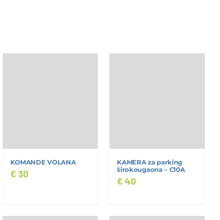
KOMANDE VOLANA
KAMERA za parking
širokougaona – C10A
€
30
€
40