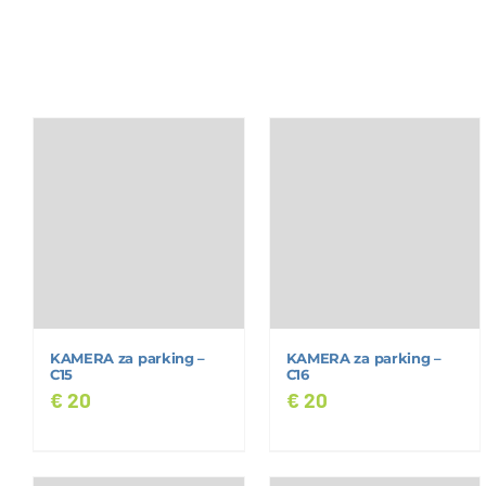
KAMERA za parking –
KAMERA za parking –
C15
C16
€
20
€
20