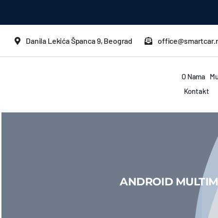
Skip
to
content
Danila Lekića Španca 9, Beograd
office@smartcar.
O Nama
Mu
Kontakt
ANDROID MULTIMED