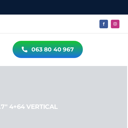
POS
063 80 40 967
.7″ 4+64 VERTICAL