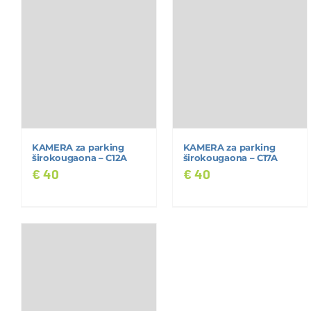
KAMERA za parking
KAMERA za parking
širokougaona – C12A
širokougaona – C17A
€
40
€
40