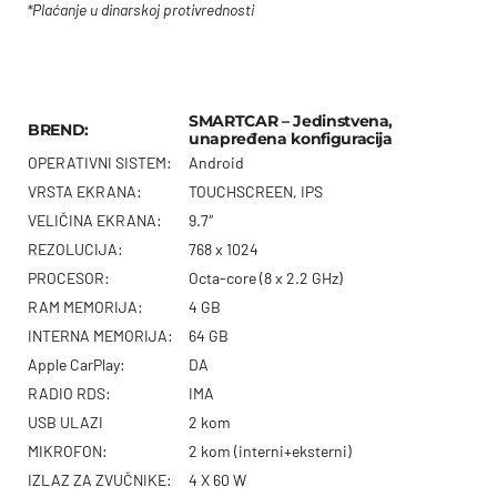
*Plaćanje u dinarskoj protivrednosti
SMARTCAR – Jedinstvena,
BREND:
unapređena konfiguracija
OPERATIVNI SISTEM:
Android
VRSTA EKRANA:
TOUCHSCREEN, IPS
VELIČINA EKRANA:
9.7″
REZOLUCIJA:
768 x 1024
PROCESOR:
Octa-core (8 x 2.2 GHz)
RAM MEMORIJA:
4 GB
INTERNA MEMORIJA:
64 GB
Apple CarPlay:
DA
RADIO RDS:
IMA
USB ULAZI
2 kom
MIKROFON:
2 kom (interni+eksterni)
IZLAZ ZA ZVUČNIKE:
4 X 60 W