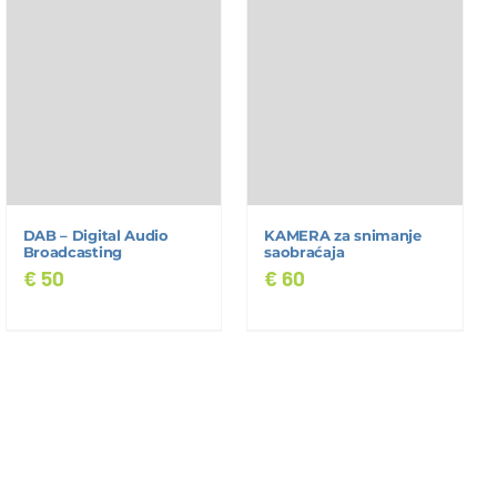
DAB – Digital Audio
KAMERA za snimanje
Broadcasting
saobraćaja
€
50
€
60