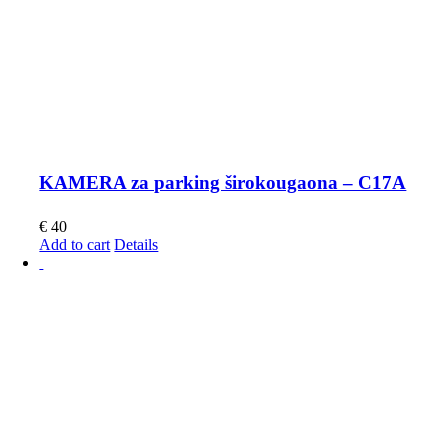
KAMERA za parking širokougaona – C17A
€
40
Add to cart
Details