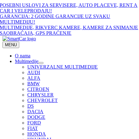
Skip
POSEBNI USLOVI ZA SERVISERE, AUTO PLACEVE, RENT A
to
CAR I VELEPRODAJU!
content
GARANCIJA: 2 GODINE GARANCIJE UZ SVAKU
MULTIMEDIJU!
MULTIMEDIJE, RIKVERC KAMERE, KAMERE ZA SNIMANJE
SAOBRAĆAJA, GPS PRAĆENJE
MENU
O nama
Multimedije
UNIVERZALNE MULTIMEDIJE
AUDI
ALFA
BMW
CITROEN
CHRYSLER
CHEVROLET
DS
DACIA
DODGE
FORD
FIAT
HONDA