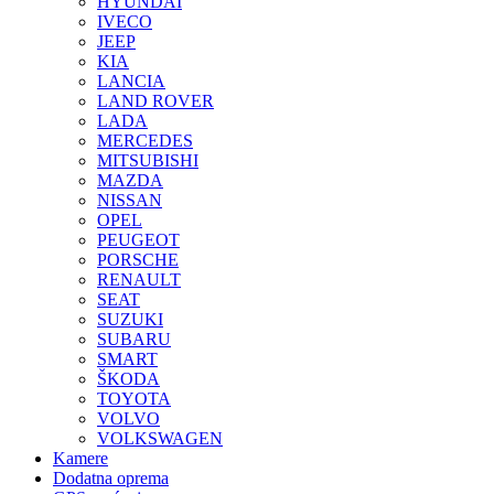
HYUNDAI
IVECO
JEEP
KIA
LANCIA
LAND ROVER
LADA
MERCEDES
MITSUBISHI
MAZDA
NISSAN
OPEL
PEUGEOT
PORSCHE
RENAULT
SEAT
SUZUKI
SUBARU
SMART
ŠKODA
TOYOTA
VOLVO
VOLKSWAGEN
Kamere
Dodatna oprema