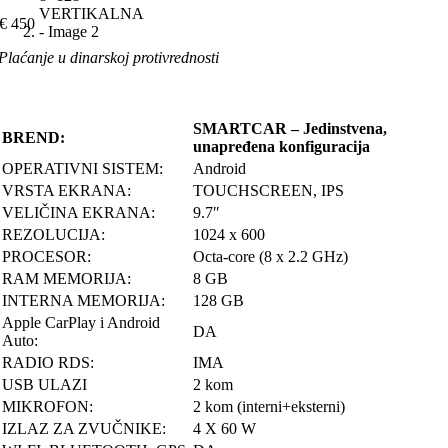
€
450
Plaćanje u dinarskoj protivrednosti
SMARTCAR – Jedinstvena,
BREND:
unapređena konfiguracija
OPERATIVNI SISTEM:
Android
VRSTA EKRANA:
TOUCHSCREEN, IPS
VELIČINA EKRANA:
9.7″
REZOLUCIJA:
1024 x 600
PROCESOR:
Octa-core (8 x 2.2 GHz)
RAM MEMORIJA:
8 GB
INTERNA MEMORIJA:
128 GB
Apple CarPlay i Android
DA
Auto:
RADIO RDS:
IMA
USB ULAZI
2 kom
MIKROFON:
2 kom (interni+eksterni)
IZLAZ ZA ZVUČNIKE:
4 X 60 W