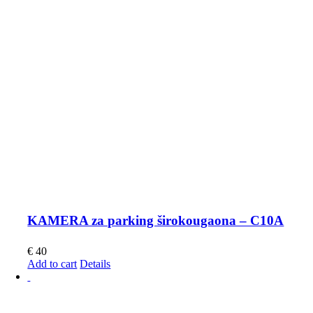
KAMERA za parking širokougaona – C10A
€
40
Add to cart
Details