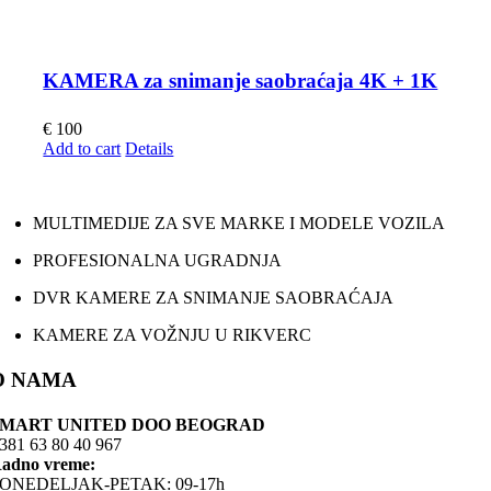
KAMERA za snimanje saobraćaja 4K + 1K
€
100
Add to cart
Details
MULTIMEDIJE ZA SVE MARKE I MODELE VOZILA
PROFESIONALNA UGRADNJA
DVR KAMERE ZA SNIMANJE SAOBRAĆAJA
KAMERE ZA VOŽNJU U RIKVERC
O NAMA
SMART UNITED DOO BEOGRAD
381 63 80 40 967
adno vreme:
ONEDELJAK-PETAK: 09-17h