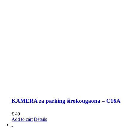
KAMERA za parking širokougaona – C16A
€
40
Add to cart
Details