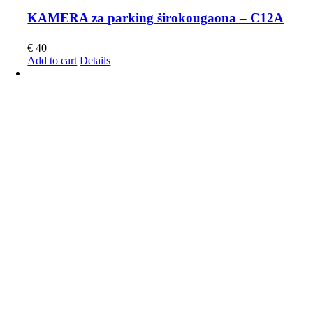
KAMERA za parking širokougaona – C12A
€
40
Add to cart
Details