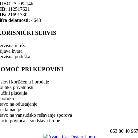
UBOTA: 09-14h
IB:
112517621
MB:
21691330
ifra delatnosti:
4643
KORISNIČKI SERVIS
ervisna mreža
rijava kvara
ervisna podrška
POMOĆ PRI KUPOVINI
slovi korišćenja i prodaje
olitika privatnosti
ačini plaćanja
sporuka
ravo na odustajanje
eklamacije
ravo na vansudsko rešavanje sporova
ačin povraćaja sredstava i robe
063 80 40 96