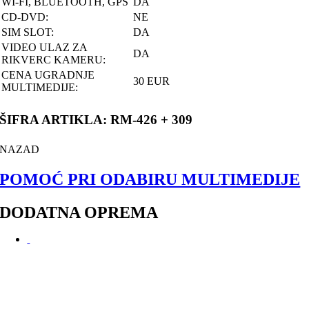
WI-FI, BLUETOOTH, GPS
DA
CD-DVD:
NE
SIM SLOT:
DA
VIDEO ULAZ ZA
DA
RIKVERC KAMERU:
CENA UGRADNJE
30 EUR
MULTIMEDIJE:
ŠIFRA ARTIKLA: RM-426 + 309
NAZAD
POMOĆ PRI ODABIRU MULTIMEDIJE
DODATNA OPREMA