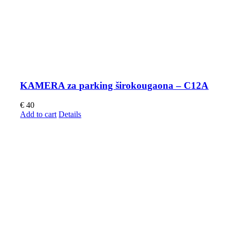
KAMERA za parking širokougaona – C12A
€
40
Add to cart
Details