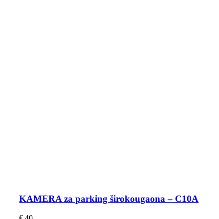
KAMERA za parking širokougaona – C10A
€
40