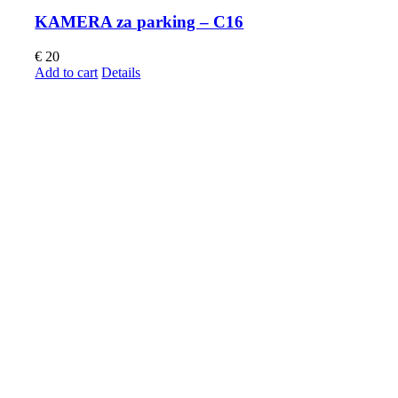
KAMERA za parking – C16
€
20
Add to cart
Details