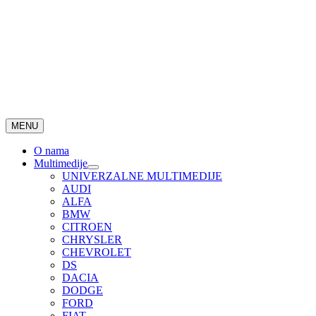
MENU
O nama
Multimedije
UNIVERZALNE MULTIMEDIJE
AUDI
ALFA
BMW
CITROEN
CHRYSLER
CHEVROLET
DS
DACIA
DODGE
FORD
FIAT