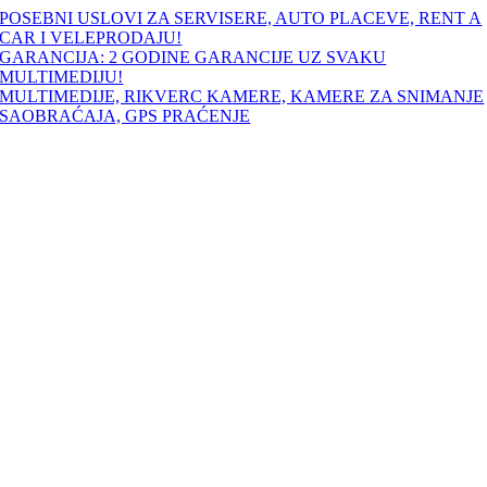
Skip
POSEBNI USLOVI ZA SERVISERE, AUTO PLACEVE, RENT A
to
CAR I VELEPRODAJU!
content
GARANCIJA: 2 GODINE GARANCIJE UZ SVAKU
MULTIMEDIJU!
MULTIMEDIJE, RIKVERC KAMERE, KAMERE ZA SNIMANJE
SAOBRAĆAJA, GPS PRAĆENJE