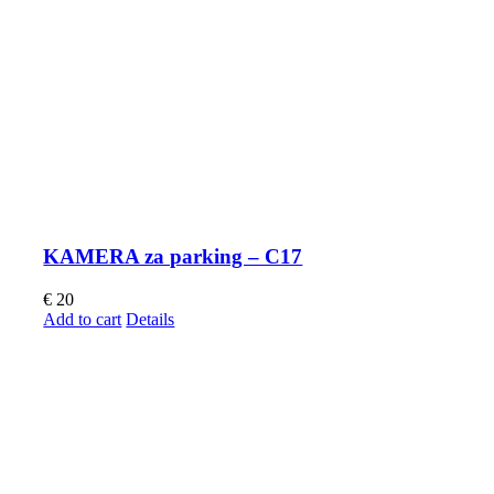
KAMERA za parking – C17
€
20
Add to cart
Details