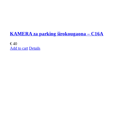
KAMERA za parking širokougaona – C16A
€
40
Add to cart
Details