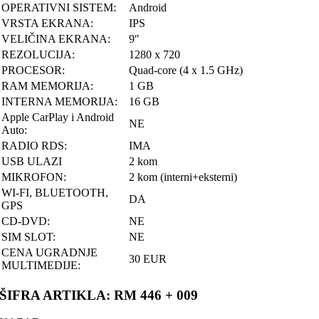
OPERATIVNI SISTEM:
Android
VRSTA EKRANA:
IPS
VELIČINA EKRANA:
9″
REZOLUCIJA:
1280 x 720
PROCESOR:
Quad-core (4 x 1.5 GHz)
RAM MEMORIJA:
1 GB
INTERNA MEMORIJA:
16 GB
Apple CarPlay i Android
NE
Auto:
RADIO RDS:
IMA
USB ULAZI
2 kom
MIKROFON:
2 kom (interni+eksterni)
WI-FI, BLUETOOTH,
DA
GPS
CD-DVD:
NE
SIM SLOT:
NE
CENA UGRADNJE
30 EUR
MULTIMEDIJE:
ŠIFRA ARTIKLA: RM 446 + 009