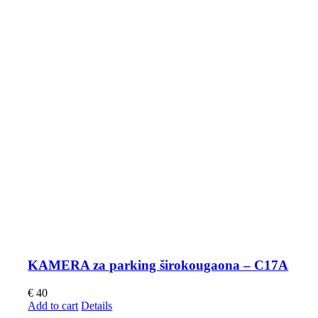
KAMERA za parking širokougaona – C17A
€
40
Add to cart
Details