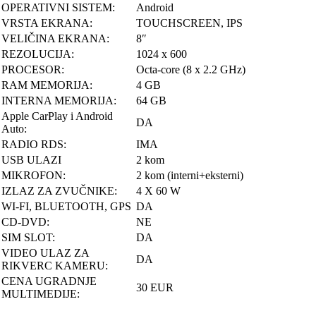
OPERATIVNI SISTEM:
Android
VRSTA EKRANA:
TOUCHSCREEN, IPS
VELIČINA EKRANA:
8″
REZOLUCIJA:
1024 x 600
PROCESOR:
Octa-core (8 x 2.2 GHz)
RAM MEMORIJA:
4 GB
INTERNA MEMORIJA:
64 GB
Apple CarPlay i Android
DA
Auto:
RADIO RDS:
IMA
USB ULAZI
2 kom
MIKROFON:
2 kom (interni+eksterni)
IZLAZ ZA ZVUČNIKE:
4 X 60 W
WI-FI, BLUETOOTH, GPS
DA
CD-DVD:
NE
SIM SLOT:
DA
VIDEO ULAZ ZA
DA
RIKVERC KAMERU:
CENA UGRADNJE
30 EUR
MULTIMEDIJE: