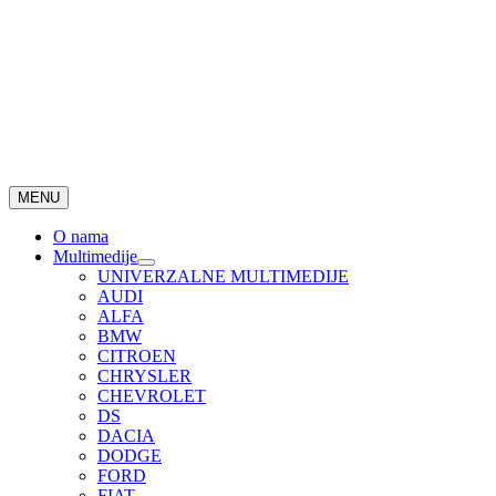
MENU
O nama
Multimedije
UNIVERZALNE MULTIMEDIJE
AUDI
ALFA
BMW
CITROEN
CHRYSLER
CHEVROLET
DS
DACIA
DODGE
FORD
FIAT