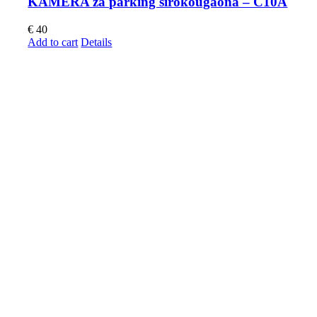
KAMERA za parking širokougaona – C10A
€
40
Add to cart
Details