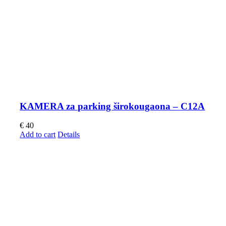
KAMERA za parking širokougaona – C12A
€
40
Add to cart
Details