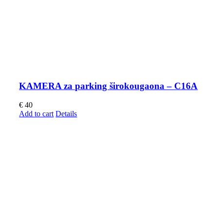
KAMERA za parking širokougaona – C16A
€
40
Add to cart
Details