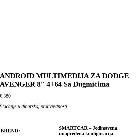
ANDROID MULTIMEDIJA ZA DODGE
AVENGER 8″ 4+64 Sa Dugmićima
€
380
Plaćanje u dinarskoj protivrednosti
SMARTCAR – Jedinstvena,
BREND:
unapređena konfiguracija