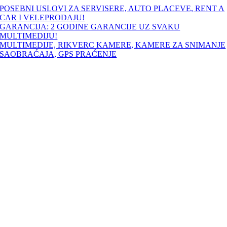
Skip
POSEBNI USLOVI ZA SERVISERE, AUTO PLACEVE, RENT A
to
CAR I VELEPRODAJU!
content
GARANCIJA: 2 GODINE GARANCIJE UZ SVAKU
MULTIMEDIJU!
MULTIMEDIJE, RIKVERC KAMERE, KAMERE ZA SNIMANJE
SAOBRAĆAJA, GPS PRAĆENJE