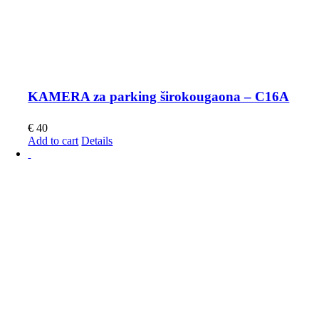
KAMERA za parking širokougaona – C16A
€
40
Add to cart
Details