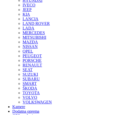
HYUNDAI
IVECO
JEEP
KIA
LANCIA
LAND ROVER
LADA
MERCEDES
MITSUBISHI
MAZDA
NISSAN
OPEL
PEUGEOT
PORSCHE
RENAULT
SEAT
SUZUKI
SUBARU
SMART
ŠKODA
TOYOTA
VOLVO
VOLKSWAGEN
Kamere
Dodatna oprema