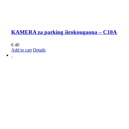
KAMERA za parking širokougaona – C10A
€
40
Add to cart
Details