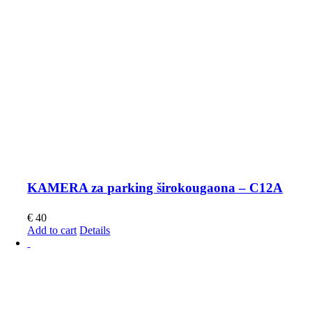
KAMERA za parking širokougaona – C12A
€
40
Add to cart
Details