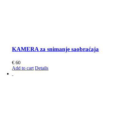
KAMERA za snimanje saobraćaja
€
60
Add to cart
Details