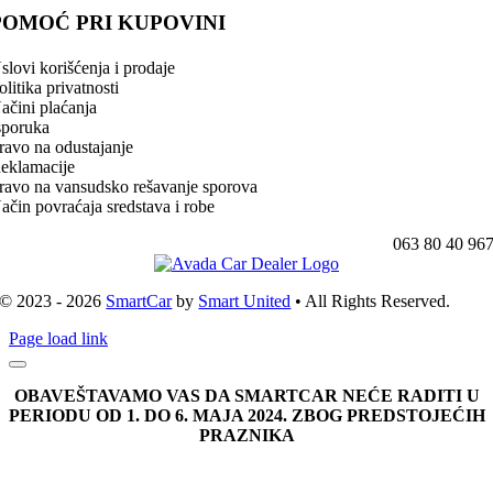
POMOĆ PRI KUPOVINI
slovi korišćenja i prodaje
olitika privatnosti
ačini plaćanja
sporuka
ravo na odustajanje
eklamacije
ravo na vansudsko rešavanje sporova
ačin povraćaja sredstava i robe
063 80 40 96
© 2023 - 2026
SmartCar
by
Smart United
• All Rights Reserved.
Page load link
OBAVEŠTAVAMO VAS DA SMARTCAR NEĆE RADITI U
PERIODU OD 1. DO 6. MAJA 2024. ZBOG PREDSTOJEĆIH
PRAZNIKA
Go
to