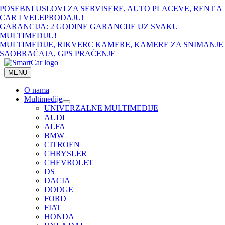
Skip
POSEBNI USLOVI ZA SERVISERE, AUTO PLACEVE, RENT A
to
CAR I VELEPRODAJU!
content
GARANCIJA: 2 GODINE GARANCIJE UZ SVAKU
MULTIMEDIJU!
MULTIMEDIJE, RIKVERC KAMERE, KAMERE ZA SNIMANJE
SAOBRAĆAJA, GPS PRAĆENJE
MENU
O nama
Multimedije
UNIVERZALNE MULTIMEDIJE
AUDI
ALFA
BMW
CITROEN
CHRYSLER
CHEVROLET
DS
DACIA
DODGE
FORD
FIAT
HONDA