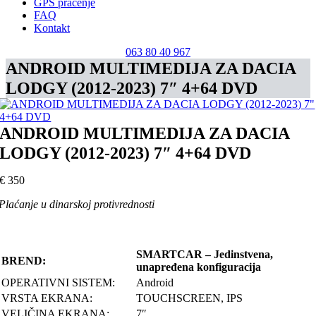
GPS praćenje
FAQ
Kontakt
063 80 40 967
ANDROID MULTIMEDIJA ZA DACIA
LODGY (2012-2023) 7″ 4+64 DVD
ANDROID MULTIMEDIJA ZA DACIA
LODGY (2012-2023) 7″ 4+64 DVD
€
350
Plaćanje u dinarskoj protivrednosti
SMARTCAR – Jedinstvena,
BREND:
unapređena konfiguracija
OPERATIVNI SISTEM:
Android
VRSTA EKRANA:
TOUCHSCREEN, IPS
VELIČINA EKRANA:
7″