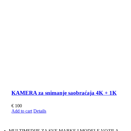
KAMERA za snimanje saobraćaja 4K + 1K
€
100
Add to cart
Details
MULTIMEDIJE ZA SVE MARKE I MODELE VOZILA