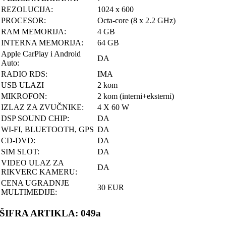
REZOLUCIJA:
1024 x 600
PROCESOR:
Octa-core (8 x 2.2 GHz)
RAM MEMORIJA:
4 GB
INTERNA MEMORIJA:
64 GB
Apple CarPlay i Android
DA
Auto:
RADIO RDS:
IMA
USB ULAZI
2 kom
MIKROFON:
2 kom (interni+eksterni)
IZLAZ ZA ZVUČNIKE:
4 X 60 W
DSP SOUND CHIP:
DA
WI-FI, BLUETOOTH, GPS
DA
CD-DVD:
DA
SIM SLOT:
DA
VIDEO ULAZ ZA
DA
RIKVERC KAMERU:
CENA UGRADNJE
30 EUR
MULTIMEDIJE:
ŠIFRA ARTIKLA: 049a