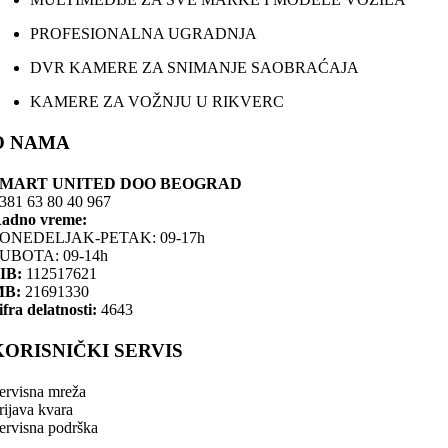
PROFESIONALNA UGRADNJA
DVR KAMERE ZA SNIMANJE SAOBRAĆAJA
KAMERE ZA VOŽNJU U RIKVERC
O NAMA
SMART UNITED DOO BEOGRAD
381 63 80 40 967
adno vreme:
ONEDELJAK-PETAK: 09-17h
UBOTA: 09-14h
IB:
112517621
MB:
21691330
ifra delatnosti:
4643
KORISNIČKI SERVIS
ervisna mreža
rijava kvara
ervisna podrška