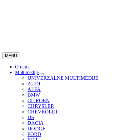
MENU
O nama
Multimedije
UNIVERZALNE MULTIMEDIJE
AUDI
ALFA
BMW
CITROEN
CHRYSLER
CHEVROLET
DS
DACIA
DODGE
FORD
FIAT