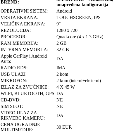
BREND:
unapređena konfiguracija
OPERATIVNI SISTEM:
Android
VRSTA EKRANA:
TOUCHSCREEN, IPS
VELIČINA EKRANA:
9″
REZOLUCIJA:
1280 x 720
PROCESOR:
Quad-core (4 x 1.3 GHz)
RAM MEMORIJA:
2 GB
INTERNA MEMORIJA:
32 GB
Apple CarPlay i Android
DA
Auto:
RADIO RDS:
IMA
USB ULAZI
2 kom
MIKROFON:
2 kom (interni+eksterni)
IZLAZ ZA ZVUČNIKE:
4 X 45 W
WI-FI, BLUETOOTH, GPS
DA
CD-DVD:
NE
SIM SLOT:
NE
VIDEO ULAZ ZA
DA
RIKVERC KAMERU:
CENA UGRADNJE
30 EUR
MULTIMEDIJE: