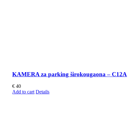
KAMERA za parking širokougaona – C12A
€
40
Add to cart
Details