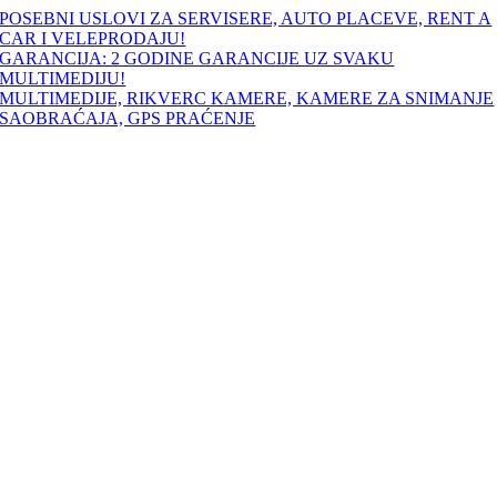
Skip
POSEBNI USLOVI ZA SERVISERE, AUTO PLACEVE, RENT A
to
CAR I VELEPRODAJU!
content
GARANCIJA: 2 GODINE GARANCIJE UZ SVAKU
MULTIMEDIJU!
MULTIMEDIJE, RIKVERC KAMERE, KAMERE ZA SNIMANJE
SAOBRAĆAJA, GPS PRAĆENJE