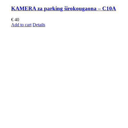
KAMERA za parking širokougaona – C10A
€
40
Add to cart
Details