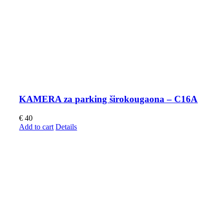
KAMERA za parking širokougaona – C16A
€
40
Add to cart
Details