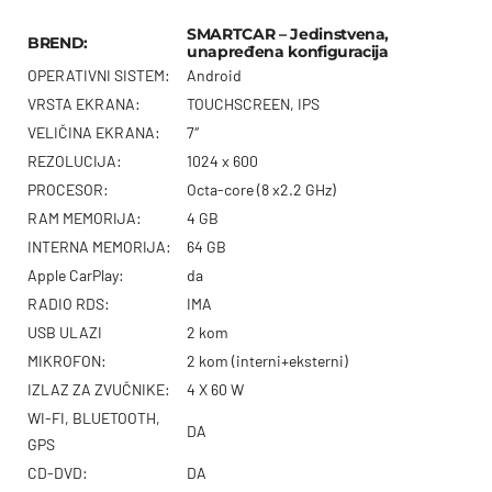
SMARTCAR – Jedinstvena,
BREND:
unapređena konfiguracija
OPERATIVNI SISTEM:
Android
VRSTA EKRANA:
TOUCHSCREEN, IPS
VELIČINA EKRANA:
7″
REZOLUCIJA:
1024 x 600
PROCESOR:
Octa-core (8 x2.2 GHz)
RAM MEMORIJA:
4 GB
INTERNA MEMORIJA:
64 GB
Apple CarPlay:
da
RADIO RDS:
IMA
USB ULAZI
2 kom
MIKROFON:
2 kom (interni+eksterni)
IZLAZ ZA ZVUČNIKE:
4 X 60 W
WI-FI, BLUETOOTH,
DA
GPS
CD-DVD:
DA