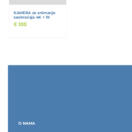
KAMERA za snimanje
saobraćaja 4K + 1K
€
100
O NAMA