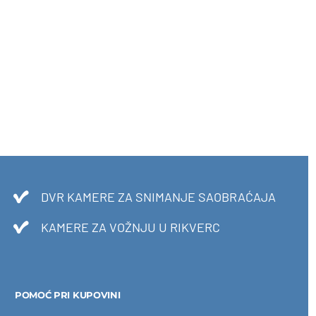
DVR KAMERE ZA SNIMANJE SAOBRAĆAJA
KAMERE ZA VOŽNJU U RIKVERC
POMOĆ PRI KUPOVINI