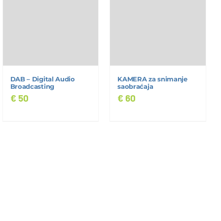
DAB – Digital Audio
KAMERA za snimanje
Broadcasting
saobraćaja
€
50
€
60