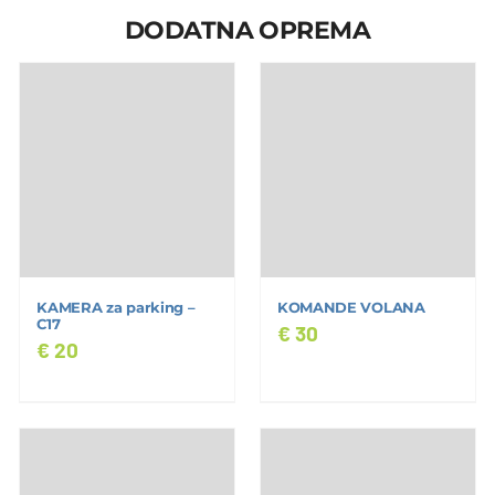
DODATNA OPREMA
KAMERA za parking –
KOMANDE VOLANA
C17
€
30
€
20