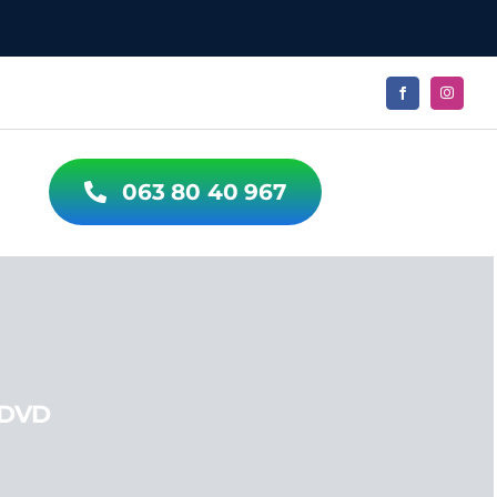
POS
063 80 40 967
 DVD