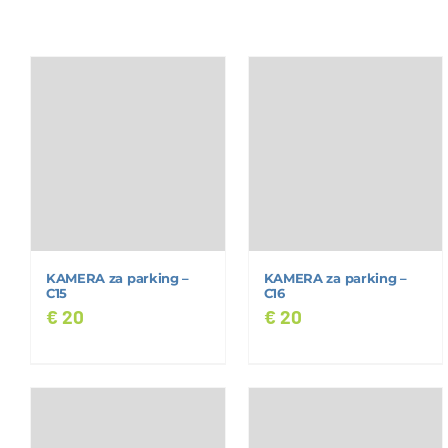
KAMERA za parking –
KAMERA za parking –
C15
C16
€
20
€
20