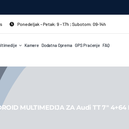
rs
Ponedeljak – Petak: 9 – 17h ; Subotom: 09-14h
ltimedije
Kamere
Dodatna Oprema
GPS Praćenje
FAQ
ROID MULTIMEDIJA ZA Audi TT 7″ 4+64