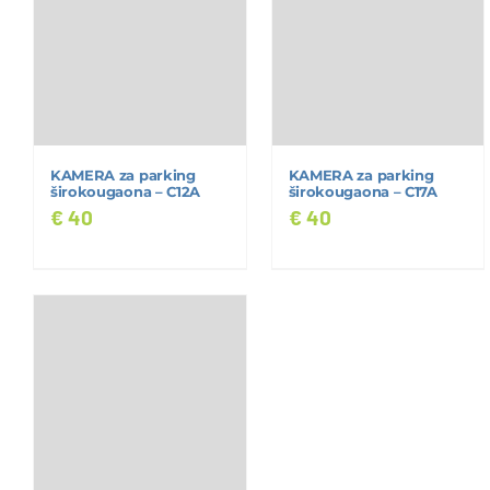
KAMERA za parking
KAMERA za parking
širokougaona – C12A
širokougaona – C17A
€
40
€
40