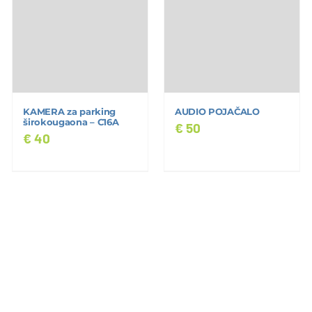
KAMERA za parking
AUDIO POJAČALO
širokougaona – C16A
€
50
€
40