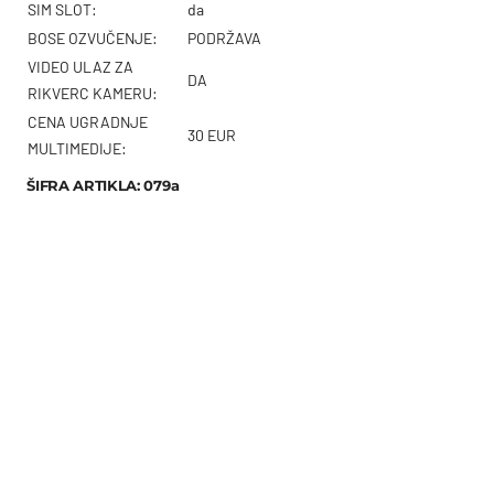
SIM SLOT:
da
BOSE OZVUČENJE:
PODRŽAVA
VIDEO ULAZ ZA
DA
RIKVERC KAMERU:
CENA UGRADNJE
30 EUR
MULTIMEDIJE:
ŠIFRA ARTIKLA: 079a