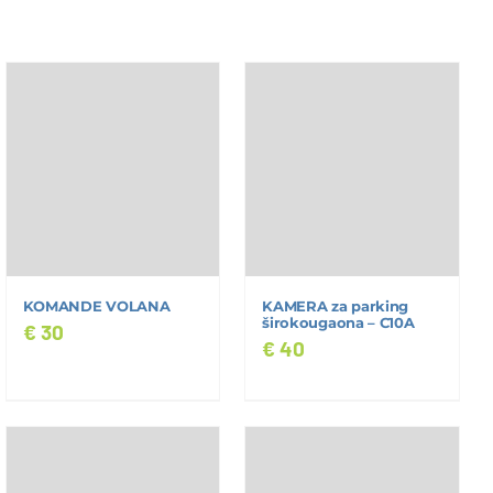
KOMANDE VOLANA
KAMERA za parking
širokougaona – C10A
€
30
€
40