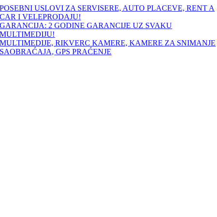
Skip
POSEBNI USLOVI ZA SERVISERE, AUTO PLACEVE, RENT A
to
CAR I VELEPRODAJU!
content
GARANCIJA: 2 GODINE GARANCIJE UZ SVAKU
MULTIMEDIJU!
MULTIMEDIJE, RIKVERC KAMERE, KAMERE ZA SNIMANJE
SAOBRAĆAJA, GPS PRAĆENJE