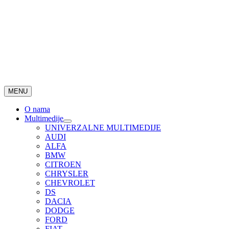
MENU
O nama
Multimedije
UNIVERZALNE MULTIMEDIJE
AUDI
ALFA
BMW
CITROEN
CHRYSLER
CHEVROLET
DS
DACIA
DODGE
FORD
FIAT