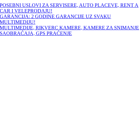
Skip
POSEBNI USLOVI ZA SERVISERE, AUTO PLACEVE, RENT A
to
CAR I VELEPRODAJU!
content
GARANCIJA: 2 GODINE GARANCIJE UZ SVAKU
MULTIMEDIJU!
MULTIMEDIJE, RIKVERC KAMERE, KAMERE ZA SNIMANJE
SAOBRAĆAJA, GPS PRAĆENJE