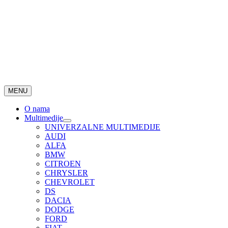
MENU
O nama
Multimedije
UNIVERZALNE MULTIMEDIJE
AUDI
ALFA
BMW
CITROEN
CHRYSLER
CHEVROLET
DS
DACIA
DODGE
FORD
FIAT