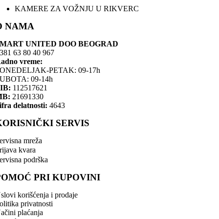
KAMERE ZA VOŽNJU U RIKVERC
O NAMA
SMART UNITED DOO BEOGRAD
381 63 80 40 967
adno vreme:
ONEDELJAK-PETAK: 09-17h
UBOTA: 09-14h
IB:
112517621
MB:
21691330
ifra delatnosti:
4643
KORISNIČKI SERVIS
ervisna mreža
rijava kvara
ervisna podrška
POMOĆ PRI KUPOVINI
slovi korišćenja i prodaje
olitika privatnosti
ačini plaćanja