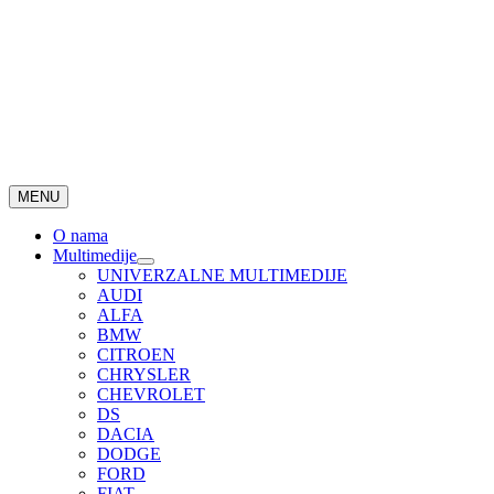
MENU
O nama
Multimedije
UNIVERZALNE MULTIMEDIJE
AUDI
ALFA
BMW
CITROEN
CHRYSLER
CHEVROLET
DS
DACIA
DODGE
FORD
FIAT