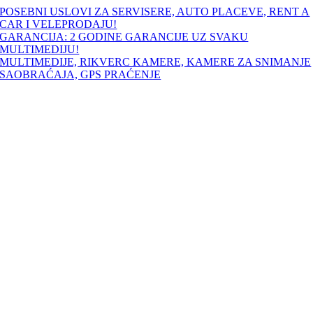
Skip
POSEBNI USLOVI ZA SERVISERE, AUTO PLACEVE, RENT A
to
CAR I VELEPRODAJU!
content
GARANCIJA: 2 GODINE GARANCIJE UZ SVAKU
MULTIMEDIJU!
MULTIMEDIJE, RIKVERC KAMERE, KAMERE ZA SNIMANJE
SAOBRAĆAJA, GPS PRAĆENJE