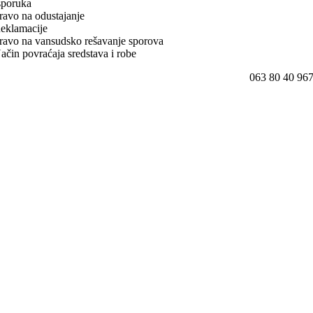
sporuka
ravo na odustajanje
eklamacije
ravo na vansudsko rešavanje sporova
ačin povraćaja sredstava i robe
063 80 40 96