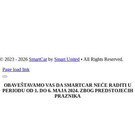
© 2023 - 2026
SmartCar
by
Smart United
• All Rights Reserved.
Page load link
OBAVEŠTAVAMO VAS DA SMARTCAR NEĆE RADITI U
PERIODU OD 1. DO 6. MAJA 2024. ZBOG PREDSTOJEĆIH
PRAZNIKA
Go
to
Top