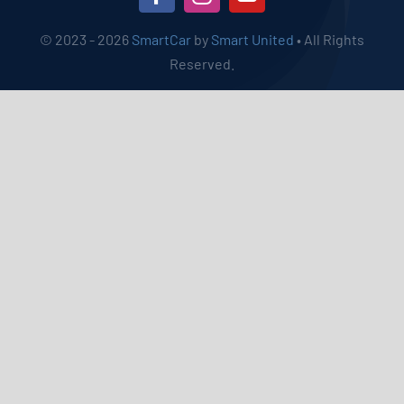
© 2023 - 2026
SmartCar
by
Smart United
• All Rights
Reserved.