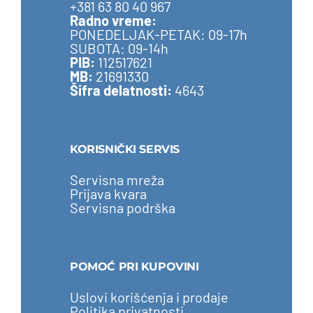
+381 63 80 40 967
Radno vreme:
PONEDELJAK-PETAK: 09-17h
SUBOTA: 09-14h
PIB:
112517621
MB:
21691330
Šifra delatnosti:
4643
KORISNIČKI SERVIS
Servisna mreža
Prijava kvara
Servisna podrška
POMOĆ PRI KUPOVINI
Uslovi korišćenja i prodaje
Politika privatnosti