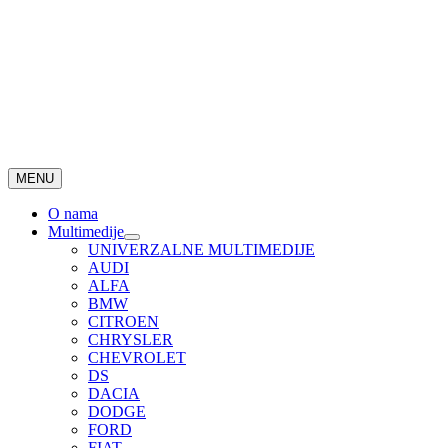
MENU
O nama
Multimedije
UNIVERZALNE MULTIMEDIJE
AUDI
ALFA
BMW
CITROEN
CHRYSLER
CHEVROLET
DS
DACIA
DODGE
FORD
FIAT