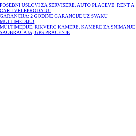
Skip
POSEBNI USLOVI ZA SERVISERE, AUTO PLACEVE, RENT A
to
CAR I VELEPRODAJU!
content
GARANCIJA: 2 GODINE GARANCIJE UZ SVAKU
MULTIMEDIJU!
MULTIMEDIJE, RIKVERC KAMERE, KAMERE ZA SNIMANJE
SAOBRAĆAJA, GPS PRAĆENJE