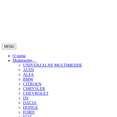
MENU
O nama
Multimedije
UNIVERZALNE MULTIMEDIJE
AUDI
ALFA
BMW
CITROEN
CHRYSLER
CHEVROLET
DS
DACIA
DODGE
FORD
FIAT