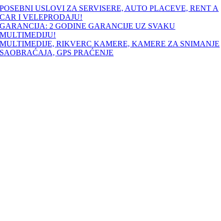
Skip
POSEBNI USLOVI ZA SERVISERE, AUTO PLACEVE, RENT A
to
CAR I VELEPRODAJU!
content
GARANCIJA: 2 GODINE GARANCIJE UZ SVAKU
MULTIMEDIJU!
MULTIMEDIJE, RIKVERC KAMERE, KAMERE ZA SNIMANJE
SAOBRAĆAJA, GPS PRAĆENJE