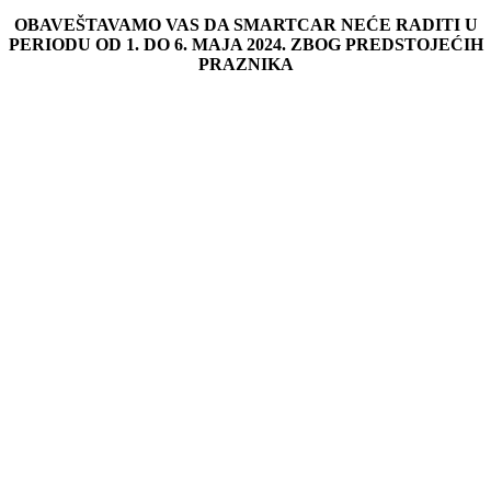
OBAVEŠTAVAMO VAS DA SMARTCAR NEĆE RADITI U
PERIODU OD 1. DO 6. MAJA 2024. ZBOG PREDSTOJEĆIH
PRAZNIKA
Go
to
Top