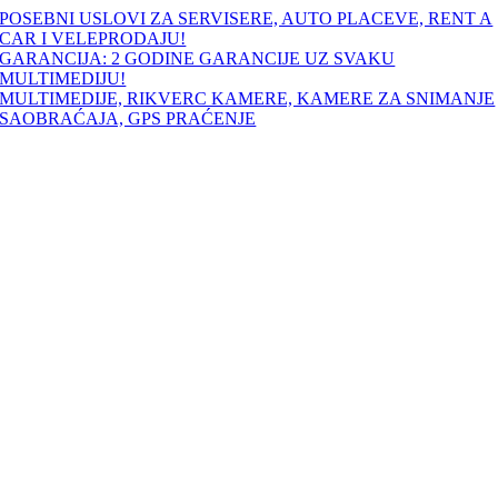
Skip
POSEBNI USLOVI ZA SERVISERE, AUTO PLACEVE, RENT A
to
CAR I VELEPRODAJU!
content
GARANCIJA: 2 GODINE GARANCIJE UZ SVAKU
MULTIMEDIJU!
MULTIMEDIJE, RIKVERC KAMERE, KAMERE ZA SNIMANJE
SAOBRAĆAJA, GPS PRAĆENJE