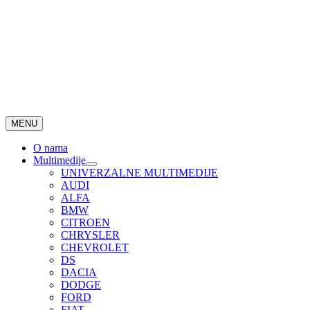
MENU
O nama
Multimedije
UNIVERZALNE MULTIMEDIJE
AUDI
ALFA
BMW
CITROEN
CHRYSLER
CHEVROLET
DS
DACIA
DODGE
FORD
FIAT