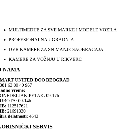
MULTIMEDIJE ZA SVE MARKE I MODELE VOZILA
PROFESIONALNA UGRADNJA
DVR KAMERE ZA SNIMANJE SAOBRAĆAJA
KAMERE ZA VOŽNJU U RIKVERC
O NAMA
SMART UNITED DOO BEOGRAD
381 63 80 40 967
adno vreme:
ONEDELJAK-PETAK: 09-17h
UBOTA: 09-14h
IB:
112517621
MB:
21691330
ifra delatnosti:
4643
KORISNIČKI SERVIS