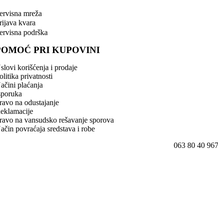
ervisna mreža
rijava kvara
ervisna podrška
POMOĆ PRI KUPOVINI
slovi korišćenja i prodaje
olitika privatnosti
ačini plaćanja
sporuka
ravo na odustajanje
eklamacije
ravo na vansudsko rešavanje sporova
ačin povraćaja sredstava i robe
063 80 40 96