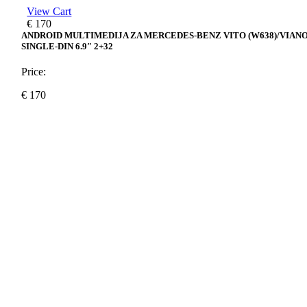
View Cart
€
170
ANDROID MULTIMEDIJA ZA MERCEDES-BENZ VITO (W638)/VIAN
SINGLE-DIN 6.9″ 2+32
Price:
€
170