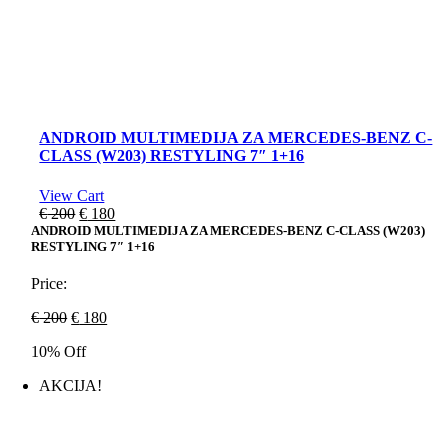
ANDROID MULTIMEDIJA ZA MERCEDES-BENZ C-
CLASS (W203) RESTYLING 7″ 1+16
View Cart
Original
Current
€
200
€
180
price
price
ANDROID MULTIMEDIJA ZA MERCEDES-BENZ C-CLASS (W203)
RESTYLING 7″ 1+16
was:
is:
€ 200.
€ 180.
Price:
Original
Current
€
200
€
180
price
price
10% Off
was:
is:
€ 200.
€ 180.
AKCIJA!