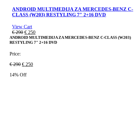
ANDROID MULTIMEDIJA ZA MERCEDES-BENZ C-
CLASS (W203) RESTYLING 7″ 2+16 DVD
View Cart
Original
Current
€
290
€
250
price
price
ANDROID MULTIMEDIJA ZA MERCEDES-BENZ C-CLASS (W203)
RESTYLING 7″ 2+16 DVD
was:
is:
€ 290.
€ 250.
Price:
Original
Current
€
290
€
250
price
price
14% Off
was:
is:
€ 290.
€ 250.