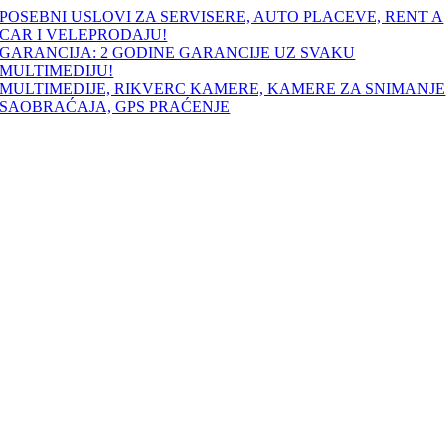
Skip
POSEBNI USLOVI ZA SERVISERE, AUTO PLACEVE, RENT A
to
CAR I VELEPRODAJU!
content
GARANCIJA: 2 GODINE GARANCIJE UZ SVAKU
MULTIMEDIJU!
MULTIMEDIJE, RIKVERC KAMERE, KAMERE ZA SNIMANJE
SAOBRAĆAJA, GPS PRAĆENJE