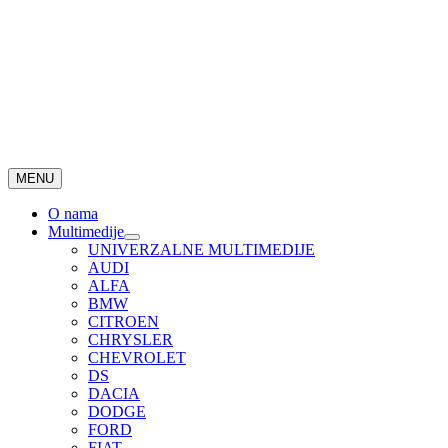
MENU
O nama
Multimedije
UNIVERZALNE MULTIMEDIJE
AUDI
ALFA
BMW
CITROEN
CHRYSLER
CHEVROLET
DS
DACIA
DODGE
FORD
FIAT