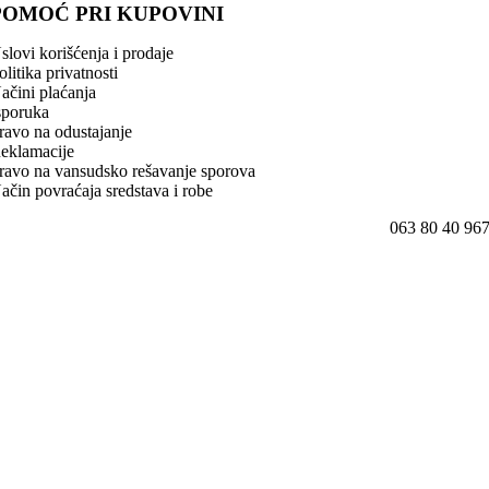
POMOĆ PRI KUPOVINI
slovi korišćenja i prodaje
olitika privatnosti
ačini plaćanja
sporuka
ravo na odustajanje
eklamacije
ravo na vansudsko rešavanje sporova
ačin povraćaja sredstava i robe
063 80 40 96