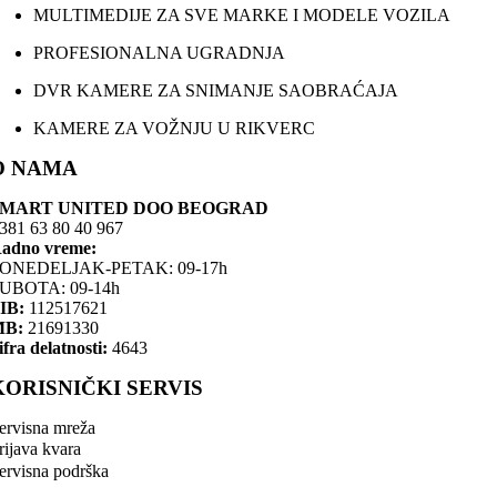
MULTIMEDIJE ZA SVE MARKE I MODELE VOZILA
PROFESIONALNA UGRADNJA
DVR KAMERE ZA SNIMANJE SAOBRAĆAJA
KAMERE ZA VOŽNJU U RIKVERC
O NAMA
SMART UNITED DOO BEOGRAD
381 63 80 40 967
adno vreme:
ONEDELJAK-PETAK: 09-17h
UBOTA: 09-14h
IB:
112517621
MB:
21691330
ifra delatnosti:
4643
KORISNIČKI SERVIS
ervisna mreža
rijava kvara
ervisna podrška