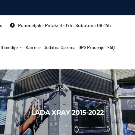
rs
Ponedeljak – Petak: 9 – 17h ; Subotom: 09-14h
ltimedije
Kamere
Dodatna Oprema
GPS Praćenje
FAQ
LADA XRAY 2015-2022