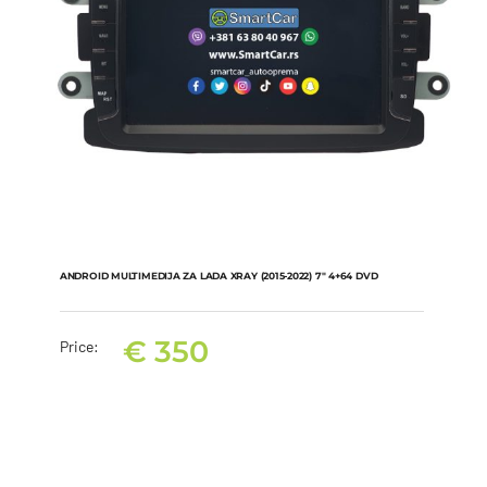
ANDROID MULTIMEDIJA ZA LADA XRAY (2015-2022) 7″ 4+64 DVD
€
350
Price:
ANDROID MULTIMEDIJA ZA LADA XRAY (2015-2022) 7″ 4+64 DVD
€
350