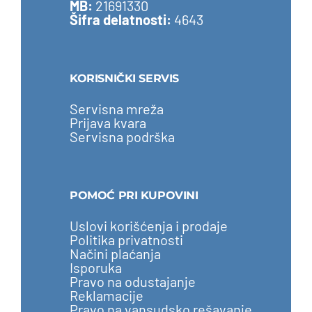
MB:
21691330
Šifra delatnosti:
4643
KORISNIČKI SERVIS
Servisna mreža
Prijava kvara
Servisna podrška
POMOĆ PRI KUPOVINI
Uslovi korišćenja i prodaje
Politika privatnosti
Načini plaćanja
Isporuka
Pravo na odustajanje
Reklamacije
Pravo na vansudsko rešavanje