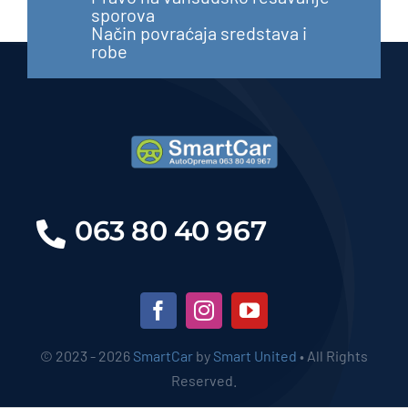
sporova
Način povraćaja sredstava i
robe
063 80 40 967
© 2023 - 2026
SmartCar
by
Smart United
• All Rights
Reserved.