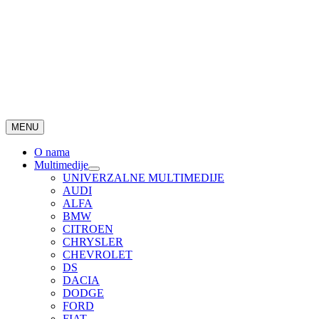
MENU
O nama
Multimedije
UNIVERZALNE MULTIMEDIJE
AUDI
ALFA
BMW
CITROEN
CHRYSLER
CHEVROLET
DS
DACIA
DODGE
FORD
FIAT