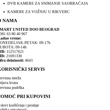
DVR KAMERE ZA SNIMANJE SAOBRAĆAJA
KAMERE ZA VOŽNJU U RIKVERC
O NAMA
SMART UNITED DOO BEOGRAD
381 63 80 40 967
adno vreme:
ONEDELJAK-PETAK: 09-17h
UBOTA: 09-14h
IB:
112517621
MB:
21691330
ifra delatnosti:
4643
KORISNIČKI SERVIS
ervisna mreža
rijava kvara
ervisna podrška
POMOĆ PRI KUPOVINI
slovi korišćenja i prodaje
olitika privatnosti