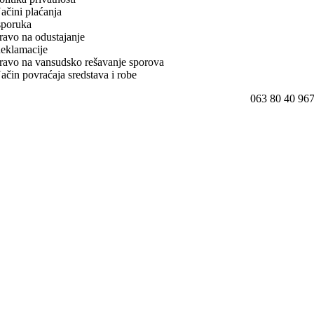
ačini plaćanja
sporuka
ravo na odustajanje
eklamacije
ravo na vansudsko rešavanje sporova
ačin povraćaja sredstava i robe
063 80 40 96