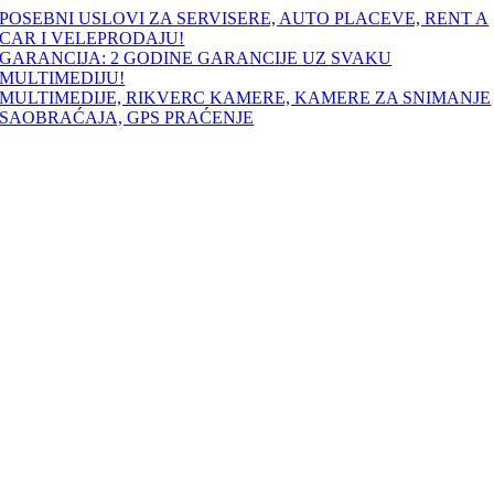
Skip
POSEBNI USLOVI ZA SERVISERE, AUTO PLACEVE, RENT A
to
CAR I VELEPRODAJU!
content
GARANCIJA: 2 GODINE GARANCIJE UZ SVAKU
MULTIMEDIJU!
MULTIMEDIJE, RIKVERC KAMERE, KAMERE ZA SNIMANJE
SAOBRAĆAJA, GPS PRAĆENJE