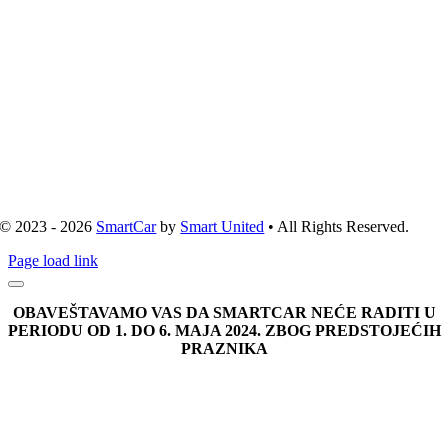
© 2023 - 2026
SmartCar
by
Smart United
• All Rights Reserved.
Page load link
OBAVEŠTAVAMO VAS DA SMARTCAR NEĆE RADITI U
PERIODU OD 1. DO 6. MAJA 2024. ZBOG PREDSTOJEĆIH
PRAZNIKA
Go
to
Top