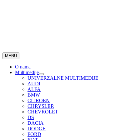
MENU
O nama
Multimedije
UNIVERZALNE MULTIMEDIJE
AUDI
ALFA
BMW
CITROEN
CHRYSLER
CHEVROLET
DS
DACIA
DODGE
FORD
FIAT