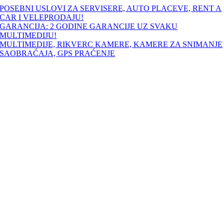
Skip
POSEBNI USLOVI ZA SERVISERE, AUTO PLACEVE, RENT A
to
CAR I VELEPRODAJU!
content
GARANCIJA: 2 GODINE GARANCIJE UZ SVAKU
MULTIMEDIJU!
MULTIMEDIJE, RIKVERC KAMERE, KAMERE ZA SNIMANJE
SAOBRAĆAJA, GPS PRAĆENJE