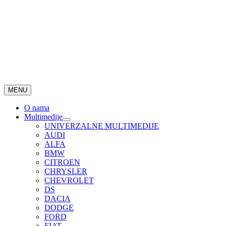
MENU
O nama
Multimedije
UNIVERZALNE MULTIMEDIJE
AUDI
ALFA
BMW
CITROEN
CHRYSLER
CHEVROLET
DS
DACIA
DODGE
FORD
FIAT