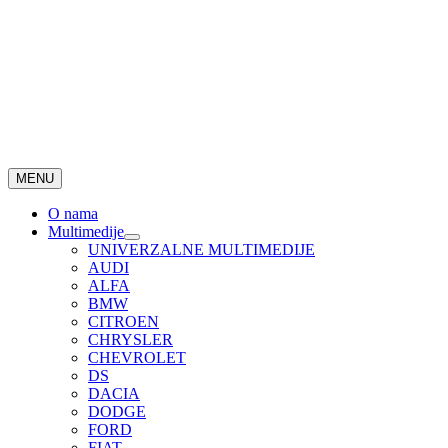
MENU
O nama
Multimedije
UNIVERZALNE MULTIMEDIJE
AUDI
ALFA
BMW
CITROEN
CHRYSLER
CHEVROLET
DS
DACIA
DODGE
FORD
FIAT