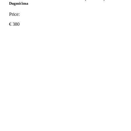
Dugmićima
Price:
€
380