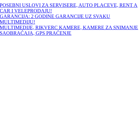
Skip
POSEBNI USLOVI ZA SERVISERE, AUTO PLACEVE, RENT A
to
CAR I VELEPRODAJU!
content
GARANCIJA: 2 GODINE GARANCIJE UZ SVAKU
MULTIMEDIJU!
MULTIMEDIJE, RIKVERC KAMERE, KAMERE ZA SNIMANJE
SAOBRAĆAJA, GPS PRAĆENJE