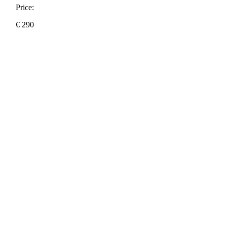
Price:
€
290