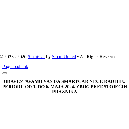
© 2023 - 2026
SmartCar
by
Smart United
• All Rights Reserved.
Page load link
OBAVEŠTAVAMO VAS DA SMARTCAR NEĆE RADITI U
PERIODU OD 1. DO 6. MAJA 2024. ZBOG PREDSTOJEĆIH
PRAZNIKA
Go
to
Top