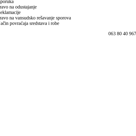
sporuka
ravo na odustajanje
eklamacije
ravo na vansudsko rešavanje sporova
ačin povraćaja sredstava i robe
063 80 40 96