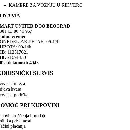
KAMERE ZA VOŽNJU U RIKVERC
O NAMA
SMART UNITED DOO BEOGRAD
381 63 80 40 967
adno vreme:
ONEDELJAK-PETAK: 09-17h
UBOTA: 09-14h
IB:
112517621
MB:
21691330
ifra delatnosti:
4643
KORISNIČKI SERVIS
ervisna mreža
rijava kvara
ervisna podrška
POMOĆ PRI KUPOVINI
slovi korišćenja i prodaje
olitika privatnosti
ačini plaćanja