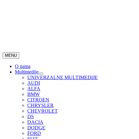
MENU
O nama
Multimedije
UNIVERZALNE MULTIMEDIJE
AUDI
ALFA
BMW
CITROEN
CHRYSLER
CHEVROLET
DS
DACIA
DODGE
FORD
FIAT