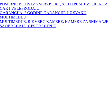
Skip
POSEBNI USLOVI ZA SERVISERE, AUTO PLACEVE, RENT A
to
CAR I VELEPRODAJU!
content
GARANCIJA: 2 GODINE GARANCIJE UZ SVAKU
MULTIMEDIJU!
MULTIMEDIJE, RIKVERC KAMERE, KAMERE ZA SNIMANJE
SAOBRAĆAJA, GPS PRAĆENJE