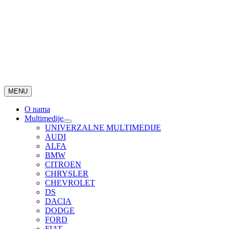
MENU
O nama
Multimedije
UNIVERZALNE MULTIMEDIJE
AUDI
ALFA
BMW
CITROEN
CHRYSLER
CHEVROLET
DS
DACIA
DODGE
FORD
FIAT