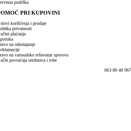
ervisna podrška
POMOĆ PRI KUPOVINI
slovi korišćenja i prodaje
olitika privatnosti
ačini plaćanja
sporuka
ravo na odustajanje
eklamacije
ravo na vansudsko rešavanje sporova
ačin povraćaja sredstava i robe
063 80 40 96