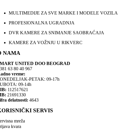
MULTIMEDIJE ZA SVE MARKE I MODELE VOZILA
PROFESIONALNA UGRADNJA
DVR KAMERE ZA SNIMANJE SAOBRAĆAJA
KAMERE ZA VOŽNJU U RIKVERC
O NAMA
SMART UNITED DOO BEOGRAD
381 63 80 40 967
adno vreme:
ONEDELJAK-PETAK: 09-17h
UBOTA: 09-14h
IB:
112517621
MB:
21691330
ifra delatnosti:
4643
KORISNIČKI SERVIS
ervisna mreža
rijava kvara