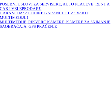
Skip
POSEBNI USLOVI ZA SERVISERE, AUTO PLACEVE, RENT A
to
CAR I VELEPRODAJU!
content
GARANCIJA: 2 GODINE GARANCIJE UZ SVAKU
MULTIMEDIJU!
MULTIMEDIJE, RIKVERC KAMERE, KAMERE ZA SNIMANJE
SAOBRAĆAJA, GPS PRAĆENJE