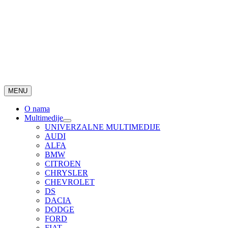
MENU
O nama
Multimedije
UNIVERZALNE MULTIMEDIJE
AUDI
ALFA
BMW
CITROEN
CHRYSLER
CHEVROLET
DS
DACIA
DODGE
FORD
FIAT