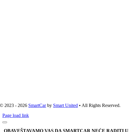
© 2023 - 2026
SmartCar
by
Smart United
• All Rights Reserved.
Page load link
OBAVEŠTAVAMO VAS DA SMARTCAR NEĆE RADITI U