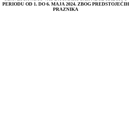
PERIODU OD 1. DO 6. MAJA 2024. ZBOG PREDSTOJEĆIH
PRAZNIKA
Go
to
Top