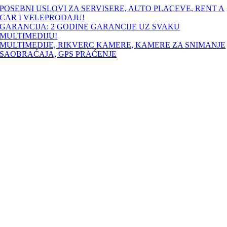
Skip
POSEBNI USLOVI ZA SERVISERE, AUTO PLACEVE, RENT A
to
CAR I VELEPRODAJU!
content
GARANCIJA: 2 GODINE GARANCIJE UZ SVAKU
MULTIMEDIJU!
MULTIMEDIJE, RIKVERC KAMERE, KAMERE ZA SNIMANJE
SAOBRAĆAJA, GPS PRAĆENJE