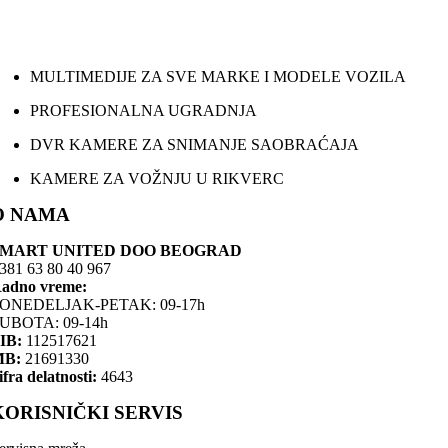
MULTIMEDIJE ZA SVE MARKE I MODELE VOZILA
PROFESIONALNA UGRADNJA
DVR KAMERE ZA SNIMANJE SAOBRAĆAJA
KAMERE ZA VOŽNJU U RIKVERC
O NAMA
SMART UNITED DOO BEOGRAD
381 63 80 40 967
adno vreme:
ONEDELJAK-PETAK: 09-17h
UBOTA: 09-14h
IB:
112517621
MB:
21691330
ifra delatnosti:
4643
KORISNIČKI SERVIS