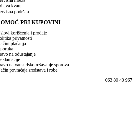
ervisna mreža
rijava kvara
ervisna podrška
POMOĆ PRI KUPOVINI
slovi korišćenja i prodaje
olitika privatnosti
ačini plaćanja
sporuka
ravo na odustajanje
eklamacije
ravo na vansudsko rešavanje sporova
ačin povraćaja sredstava i robe
063 80 40 96