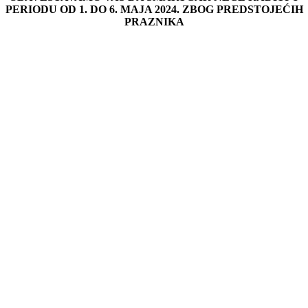
PERIODU OD 1. DO 6. MAJA 2024. ZBOG PREDSTOJEĆIH
PRAZNIKA
Go
to
Top