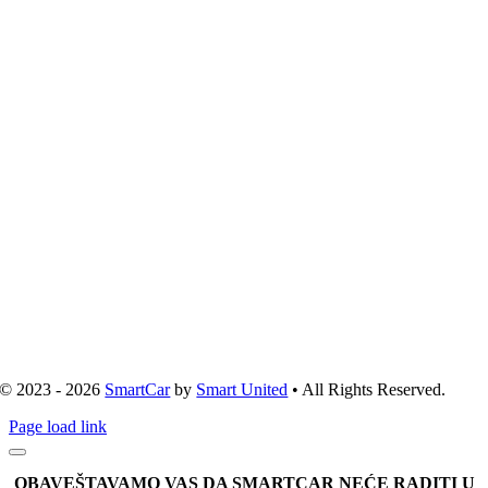
© 2023 - 2026
SmartCar
by
Smart United
• All Rights Reserved.
Page load link
OBAVEŠTAVAMO VAS DA SMARTCAR NEĆE RADITI U