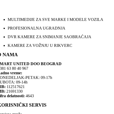
MULTIMEDIJE ZA SVE MARKE I MODELE VOZILA
PROFESIONALNA UGRADNJA
DVR KAMERE ZA SNIMANJE SAOBRAĆAJA
KAMERE ZA VOŽNJU U RIKVERC
O NAMA
SMART UNITED DOO BEOGRAD
381 63 80 40 967
adno vreme:
ONEDELJAK-PETAK: 09-17h
UBOTA: 09-14h
IB:
112517621
MB:
21691330
ifra delatnosti:
4643
KORISNIČKI SERVIS