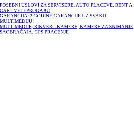
Skip
POSEBNI USLOVI ZA SERVISERE, AUTO PLACEVE, RENT A
to
CAR I VELEPRODAJU!
content
GARANCIJA: 2 GODINE GARANCIJE UZ SVAKU
MULTIMEDIJU!
MULTIMEDIJE, RIKVERC KAMERE, KAMERE ZA SNIMANJE
SAOBRAĆAJA, GPS PRAĆENJE