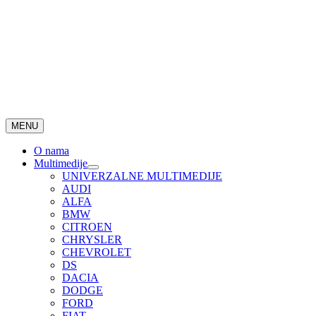
MENU
O nama
Multimedije
UNIVERZALNE MULTIMEDIJE
AUDI
ALFA
BMW
CITROEN
CHRYSLER
CHEVROLET
DS
DACIA
DODGE
FORD
FIAT