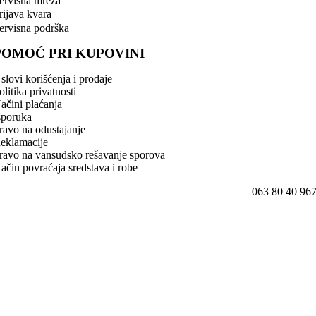
ervisna mreža
rijava kvara
ervisna podrška
POMOĆ PRI KUPOVINI
slovi korišćenja i prodaje
olitika privatnosti
ačini plaćanja
sporuka
ravo na odustajanje
eklamacije
ravo na vansudsko rešavanje sporova
ačin povraćaja sredstava i robe
063 80 40 96