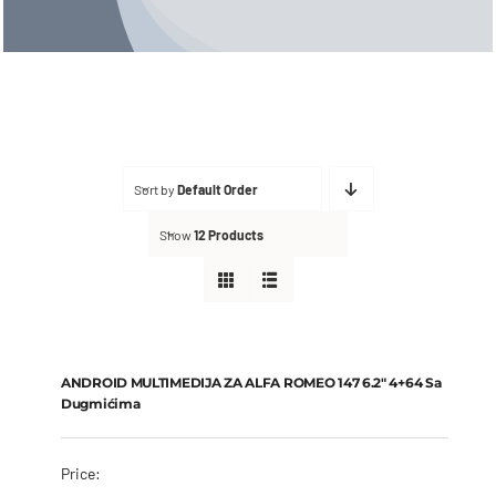
FAQ
Kontakt
Sort by
Default Order
Show
12 Products
ANDROID MULTIMEDIJA ZA ALFA ROMEO 147 6.2″ 4+64 sa
dugmićima
€
370
ANDROID MULTIMEDIJA ZA ALFA ROMEO 147 6.2″ 4+64 Sa
Dugmićima
Price: