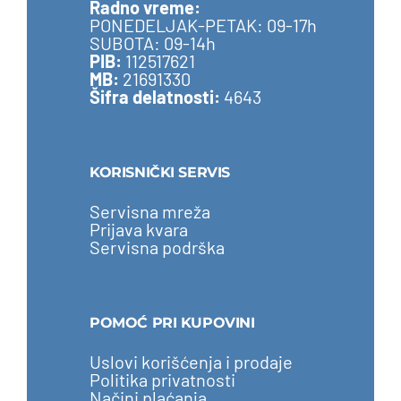
Radno vreme:
PONEDELJAK-PETAK: 09-17h
SUBOTA: 09-14h
PIB:
112517621
MB:
21691330
Šifra delatnosti:
4643
KORISNIČKI SERVIS
Servisna mreža
Prijava kvara
Servisna podrška
POMOĆ PRI KUPOVINI
Uslovi korišćenja i prodaje
Politika privatnosti
Načini plaćanja