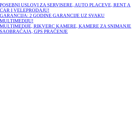
Skip
POSEBNI USLOVI ZA SERVISERE, AUTO PLACEVE, RENT A
to
CAR I VELEPRODAJU!
content
GARANCIJA: 2 GODINE GARANCIJE UZ SVAKU
MULTIMEDIJU!
MULTIMEDIJE, RIKVERC KAMERE, KAMERE ZA SNIMANJE
SAOBRAĆAJA, GPS PRAĆENJE