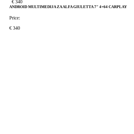
€
340
ANDROID MULTIMEDIJA ZA ALFA GIULETTA 7″ 4+64 CARPLAY
Price:
€
340