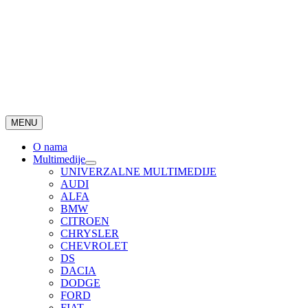
MENU
O nama
Multimedije
UNIVERZALNE MULTIMEDIJE
AUDI
ALFA
BMW
CITROEN
CHRYSLER
CHEVROLET
DS
DACIA
DODGE
FORD
FIAT