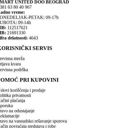
SMART UNITED DOO BEOGRAD
381 63 80 40 967
adno vreme:
ONEDELJAK-PETAK: 09-17h
UBOTA: 09-14h
IB:
112517621
MB:
21691330
ifra delatnosti:
4643
KORISNIČKI SERVIS
ervisna mreža
rijava kvara
ervisna podrška
POMOĆ PRI KUPOVINI
slovi korišćenja i prodaje
olitika privatnosti
ačini plaćanja
sporuka
ravo na odustajanje
eklamacije
ravo na vansudsko rešavanje sporova
ačin povraćaja sredstava i robe