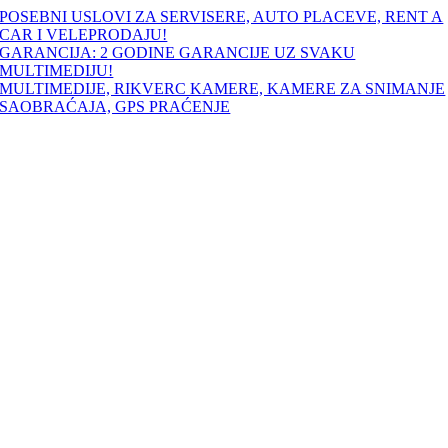
Skip
POSEBNI USLOVI ZA SERVISERE, AUTO PLACEVE, RENT A
to
CAR I VELEPRODAJU!
content
GARANCIJA: 2 GODINE GARANCIJE UZ SVAKU
MULTIMEDIJU!
MULTIMEDIJE, RIKVERC KAMERE, KAMERE ZA SNIMANJE
SAOBRAĆAJA, GPS PRAĆENJE