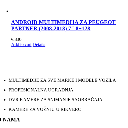
ANDROID MULTIMEDIJA ZA PEUGEOT
PARTNER (2008-2018) 7″ 8+128
€
330
Add to cart
Details
MULTIMEDIJE ZA SVE MARKE I MODELE VOZILA
PROFESIONALNA UGRADNJA
DVR KAMERE ZA SNIMANJE SAOBRAĆAJA
KAMERE ZA VOŽNJU U RIKVERC
O NAMA