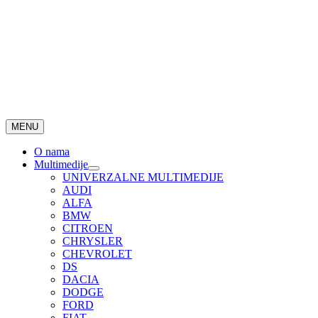
MENU
O nama
Multimedije
UNIVERZALNE MULTIMEDIJE
AUDI
ALFA
BMW
CITROEN
CHRYSLER
CHEVROLET
DS
DACIA
DODGE
FORD
FIAT