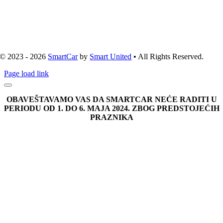
© 2023 - 2026
SmartCar
by
Smart United
• All Rights Reserved.
Page load link
OBAVEŠTAVAMO VAS DA SMARTCAR NEĆE RADITI U
PERIODU OD 1. DO 6. MAJA 2024. ZBOG PREDSTOJEĆIH
PRAZNIKA
Go
to
Top