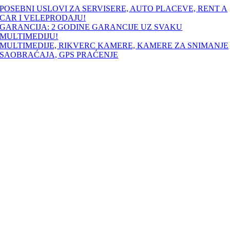
Skip
POSEBNI USLOVI ZA SERVISERE, AUTO PLACEVE, RENT A
to
CAR I VELEPRODAJU!
content
GARANCIJA: 2 GODINE GARANCIJE UZ SVAKU
MULTIMEDIJU!
MULTIMEDIJE, RIKVERC KAMERE, KAMERE ZA SNIMANJE
SAOBRAĆAJA, GPS PRAĆENJE