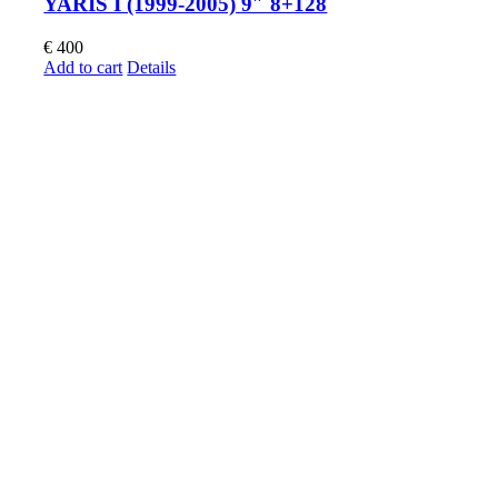
YARIS I (1999-2005) 9″ 8+128
€
400
Add to cart
Details