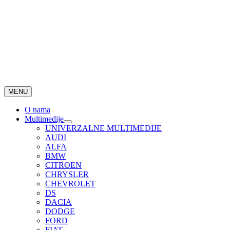
MENU
O nama
Multimedije
UNIVERZALNE MULTIMEDIJE
AUDI
ALFA
BMW
CITROEN
CHRYSLER
CHEVROLET
DS
DACIA
DODGE
FORD
FIAT