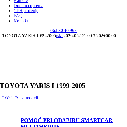
Kamere
Dodatna oprema
GPS praćenje
FAQ
Kontakt
063 80 40 967
TOYOTA YARIS 1999-2005
rskii
2026-05-12T09:35:02+00:00
TOYOTA YARIS I
1999-2005
TOYOTA svi modeli
POMOĆ PRI ODABIRU SMARTCAR
MULTIMEDIJE