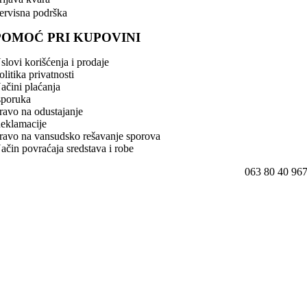
ervisna podrška
POMOĆ PRI KUPOVINI
slovi korišćenja i prodaje
olitika privatnosti
ačini plaćanja
sporuka
ravo na odustajanje
eklamacije
ravo na vansudsko rešavanje sporova
ačin povraćaja sredstava i robe
063 80 40 96