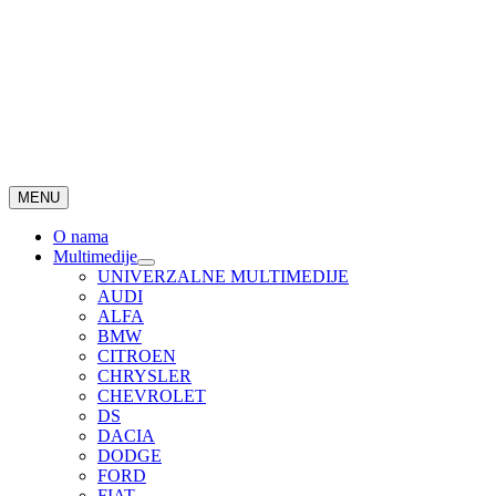
MENU
O nama
Multimedije
UNIVERZALNE MULTIMEDIJE
AUDI
ALFA
BMW
CITROEN
CHRYSLER
CHEVROLET
DS
DACIA
DODGE
FORD
FIAT