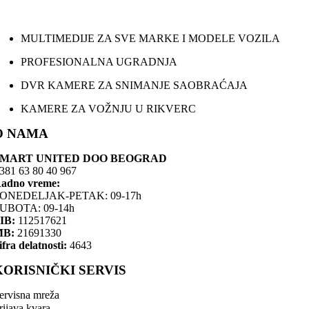
MULTIMEDIJE ZA SVE MARKE I MODELE VOZILA
PROFESIONALNA UGRADNJA
DVR KAMERE ZA SNIMANJE SAOBRAĆAJA
KAMERE ZA VOŽNJU U RIKVERC
O NAMA
SMART UNITED DOO BEOGRAD
381 63 80 40 967
adno vreme:
ONEDELJAK-PETAK: 09-17h
UBOTA: 09-14h
IB:
112517621
MB:
21691330
ifra delatnosti:
4643
KORISNIČKI SERVIS
ervisna mreža
rijava kvara