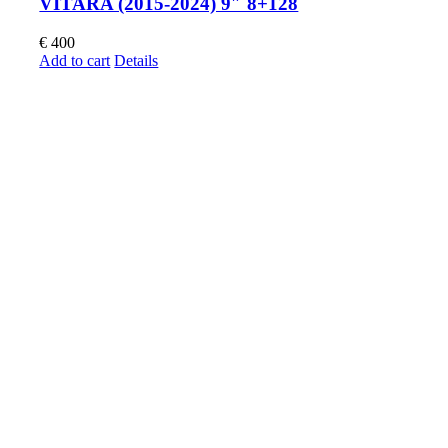
VITARA (2015-2024) 9″ 8+128
€
400
Add to cart
Details