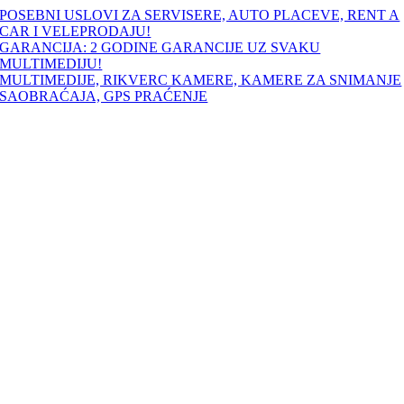
Skip
POSEBNI USLOVI ZA SERVISERE, AUTO PLACEVE, RENT A
to
CAR I VELEPRODAJU!
content
GARANCIJA: 2 GODINE GARANCIJE UZ SVAKU
MULTIMEDIJU!
MULTIMEDIJE, RIKVERC KAMERE, KAMERE ZA SNIMANJE
SAOBRAĆAJA, GPS PRAĆENJE