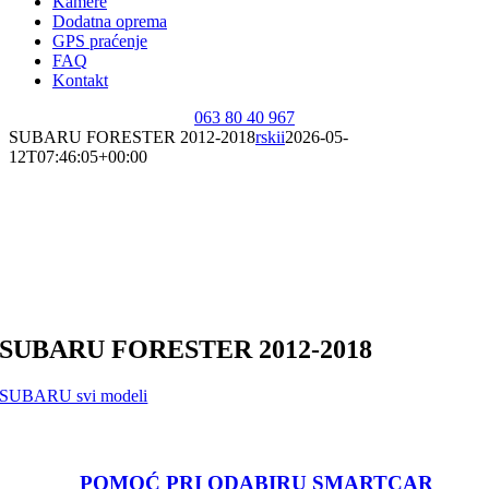
Kamere
Dodatna oprema
GPS praćenje
FAQ
Kontakt
063 80 40 967
SUBARU FORESTER 2012-2018
rskii
2026-05-
12T07:46:05+00:00
SUBARU FORESTER
2012-2018
SUBARU svi modeli
POMOĆ PRI ODABIRU SMARTCAR