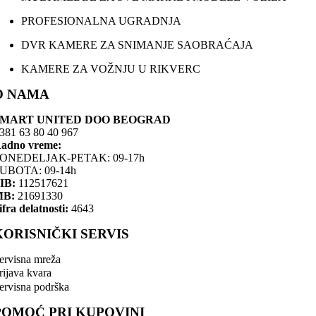
PROFESIONALNA UGRADNJA
DVR KAMERE ZA SNIMANJE SAOBRAĆAJA
KAMERE ZA VOŽNJU U RIKVERC
O NAMA
SMART UNITED DOO BEOGRAD
381 63 80 40 967
adno vreme:
ONEDELJAK-PETAK: 09-17h
UBOTA: 09-14h
IB:
112517621
MB:
21691330
ifra delatnosti:
4643
KORISNIČKI SERVIS
ervisna mreža
rijava kvara
ervisna podrška
POMOĆ PRI KUPOVINI