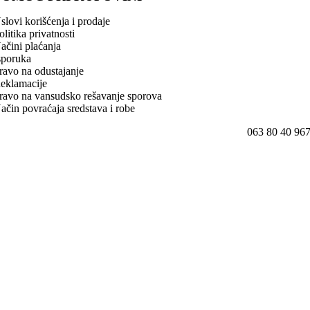
slovi korišćenja i prodaje
olitika privatnosti
ačini plaćanja
sporuka
ravo na odustajanje
eklamacije
ravo na vansudsko rešavanje sporova
ačin povraćaja sredstava i robe
063 80 40 96