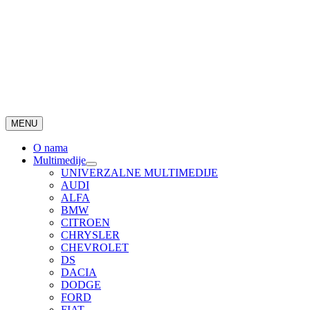
MENU
O nama
Multimedije
UNIVERZALNE MULTIMEDIJE
AUDI
ALFA
BMW
CITROEN
CHRYSLER
CHEVROLET
DS
DACIA
DODGE
FORD
FIAT