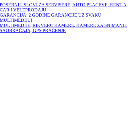
Skip
POSEBNI USLOVI ZA SERVISERE, AUTO PLACEVE, RENT A
to
CAR I VELEPRODAJU!
content
GARANCIJA: 2 GODINE GARANCIJE UZ SVAKU
MULTIMEDIJU!
MULTIMEDIJE, RIKVERC KAMERE, KAMERE ZA SNIMANJE
SAOBRAĆAJA, GPS PRAĆENJE