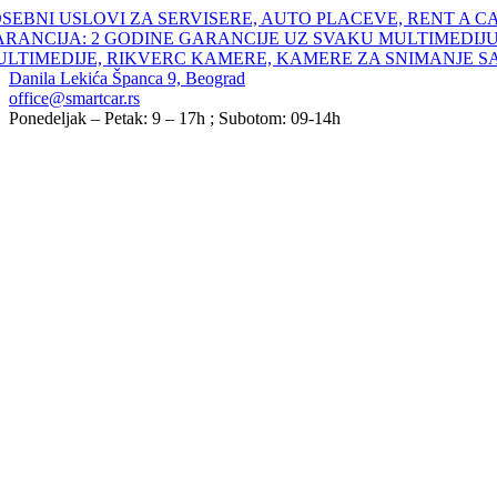
Skip
SEBNI USLOVI ZA SERVISERE, AUTO PLACEVE, RENT A C
to
ARANCIJA: 2 GODINE GARANCIJE UZ SVAKU MULTIMEDIJU
content
ULTIMEDIJE, RIKVERC KAMERE, KAMERE ZA SNIMANJE S
Danila Lekića Španca 9, Beograd
office@smartcar.rs
Ponedeljak – Petak: 9 – 17h ; Subotom: 09-14h