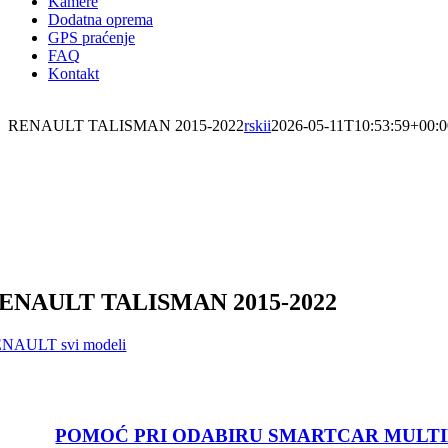
Kamere
Dodatna oprema
GPS praćenje
FAQ
Kontakt
RENAULT TALISMAN 2015-2022
rskii
2026-05-11T10:53:59+00:0
ENAULT TALISMAN
2015-2022
NAULT svi modeli
POMOĆ PRI ODABIRU SMARTCAR MULT