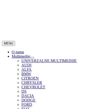
MENU
O nama
Multimedije
UNIVERZALNE MULTIMEDIJE
AUDI
ALFA
BMW
CITROEN
CHRYSLER
CHEVROLET
DS
DACIA
DODGE
FORD
FIAT