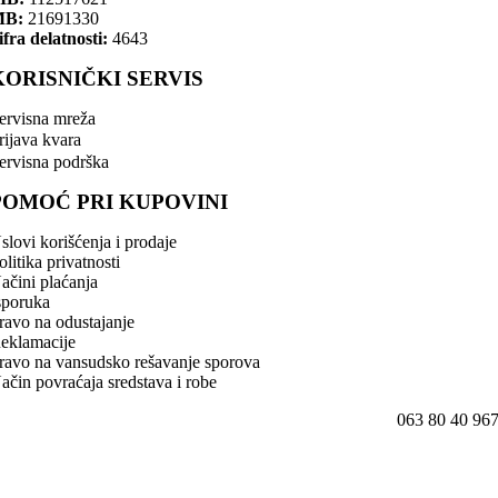
MB:
21691330
ifra delatnosti:
4643
KORISNIČKI SERVIS
ervisna mreža
rijava kvara
ervisna podrška
POMOĆ PRI KUPOVINI
slovi korišćenja i prodaje
olitika privatnosti
ačini plaćanja
sporuka
ravo na odustajanje
eklamacije
ravo na vansudsko rešavanje sporova
ačin povraćaja sredstava i robe
063 80 40 96