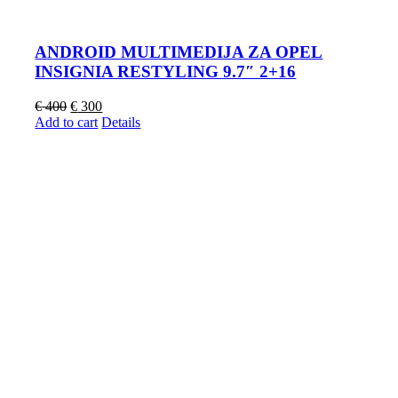
ANDROID MULTIMEDIJA ZA OPEL
INSIGNIA RESTYLING 9.7″ 2+16
Original
Current
€
400
€
300
price
price
Add to cart
Details
was:
is:
€ 400.
€ 300.