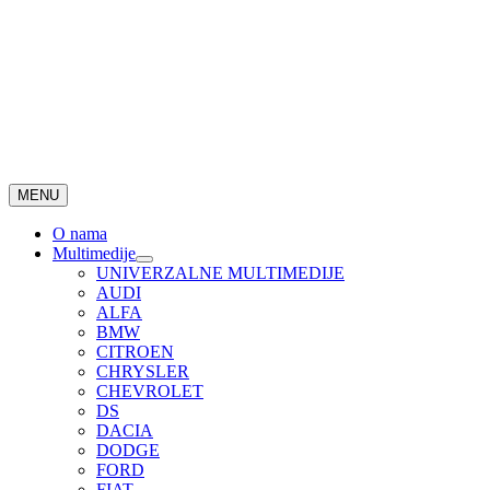
MENU
O nama
Multimedije
UNIVERZALNE MULTIMEDIJE
AUDI
ALFA
BMW
CITROEN
CHRYSLER
CHEVROLET
DS
DACIA
DODGE
FORD
FIAT