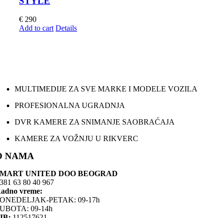
STYLE
€
290
Add to cart
Details
MULTIMEDIJE ZA SVE MARKE I MODELE VOZILA
PROFESIONALNA UGRADNJA
DVR KAMERE ZA SNIMANJE SAOBRAĆAJA
KAMERE ZA VOŽNJU U RIKVERC
O NAMA
SMART UNITED DOO BEOGRAD
381 63 80 40 967
adno vreme:
ONEDELJAK-PETAK: 09-17h
UBOTA: 09-14h
IB:
112517621