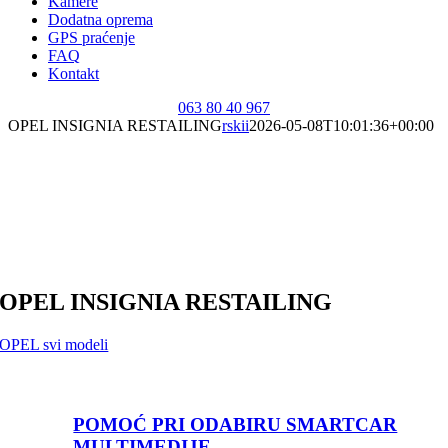
Kamere
Dodatna oprema
GPS praćenje
FAQ
Kontakt
063 80 40 967
OPEL INSIGNIA RESTAILING
rskii
2026-05-08T10:01:36+00:00
OPEL INSIGNIA RESTAILING
OPEL svi modeli
POMOĆ PRI ODABIRU SMARTCAR
MULTIMEDIJE