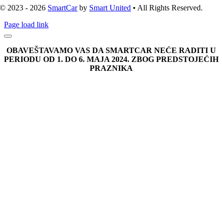
© 2023 - 2026
SmartCar
by
Smart United
• All Rights Reserved.
Page load link
OBAVEŠTAVAMO VAS DA SMARTCAR NEĆE RADITI U
PERIODU OD 1. DO 6. MAJA 2024. ZBOG PREDSTOJEĆIH
PRAZNIKA
Go
to
Top