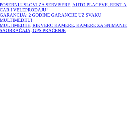
Skip
POSEBNI USLOVI ZA SERVISERE, AUTO PLACEVE, RENT A
to
CAR I VELEPRODAJU!
content
GARANCIJA: 2 GODINE GARANCIJE UZ SVAKU
MULTIMEDIJU!
MULTIMEDIJE, RIKVERC KAMERE, KAMERE ZA SNIMANJE
SAOBRAĆAJA, GPS PRAĆENJE