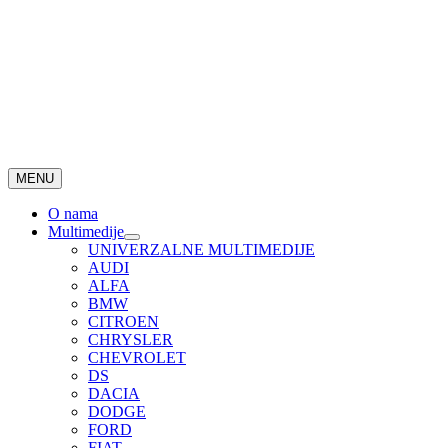
MENU
O nama
Multimedije
UNIVERZALNE MULTIMEDIJE
AUDI
ALFA
BMW
CITROEN
CHRYSLER
CHEVROLET
DS
DACIA
DODGE
FORD
FIAT