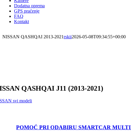
Kamere
Dodatna oprema
GPS praćenje
FAQ
Kontakt
NISSAN QASHQAI 2013-2021
rskii
2026-05-08T09:34:55+00:00
ISSAN QASHQAI J11 (2013-2021)
SSAN svi modeli
POMOĆ PRI ODABIRU SMARTCAR MULT