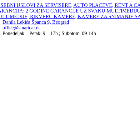
Skip
SEBNI USLOVI ZA SERVISERE, AUTO PLACEVE, RENT A C
to
ARANCIJA: 2 GODINE GARANCIJE UZ SVAKU MULTIMEDIJU
content
ULTIMEDIJE, RIKVERC KAMERE, KAMERE ZA SNIMANJE S
Danila Lekića Španca 9, Beograd
office@smartcar.rs
Ponedeljak – Petak: 9 – 17h ; Subotom: 09-14h