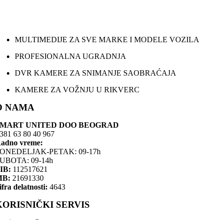
MULTIMEDIJE ZA SVE MARKE I MODELE VOZILA
PROFESIONALNA UGRADNJA
DVR KAMERE ZA SNIMANJE SAOBRAĆAJA
KAMERE ZA VOŽNJU U RIKVERC
O NAMA
SMART UNITED DOO BEOGRAD
381 63 80 40 967
adno vreme:
ONEDELJAK-PETAK: 09-17h
UBOTA: 09-14h
IB:
112517621
MB:
21691330
ifra delatnosti:
4643
KORISNIČKI SERVIS