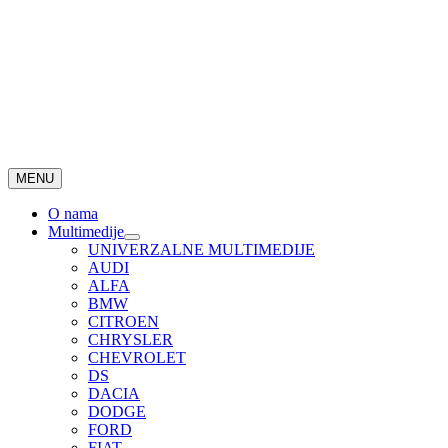
MENU
O nama
Multimedije
UNIVERZALNE MULTIMEDIJE
AUDI
ALFA
BMW
CITROEN
CHRYSLER
CHEVROLET
DS
DACIA
DODGE
FORD
FIAT