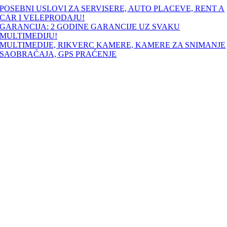
Skip
POSEBNI USLOVI ZA SERVISERE, AUTO PLACEVE, RENT A
to
CAR I VELEPRODAJU!
content
GARANCIJA: 2 GODINE GARANCIJE UZ SVAKU
MULTIMEDIJU!
MULTIMEDIJE, RIKVERC KAMERE, KAMERE ZA SNIMANJE
SAOBRAĆAJA, GPS PRAĆENJE