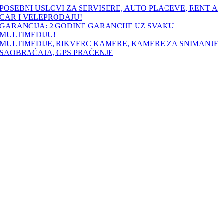
Skip
POSEBNI USLOVI ZA SERVISERE, AUTO PLACEVE, RENT A
to
CAR I VELEPRODAJU!
content
GARANCIJA: 2 GODINE GARANCIJE UZ SVAKU
MULTIMEDIJU!
MULTIMEDIJE, RIKVERC KAMERE, KAMERE ZA SNIMANJE
SAOBRAĆAJA, GPS PRAĆENJE