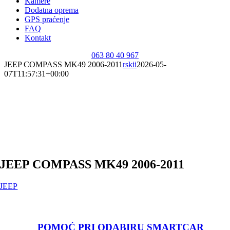
Kamere
Dodatna oprema
GPS praćenje
FAQ
Kontakt
063 80 40 967
JEEP COMPASS MK49 2006-2011
rskii
2026-05-
07T11:57:31+00:00
JEEP COMPASS MK49 2006-2011
JEEP
POMOĆ PRI ODABIRU SMARTCAR