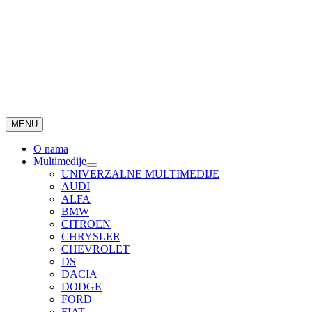
MENU
O nama
Multimedije
UNIVERZALNE MULTIMEDIJE
AUDI
ALFA
BMW
CITROEN
CHRYSLER
CHEVROLET
DS
DACIA
DODGE
FORD
FIAT