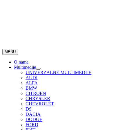
MENU
O nama
Multimedije
UNIVERZALNE MULTIMEDIJE
AUDI
ALFA
BMW
CITROEN
CHRYSLER
CHEVROLET
DS
DACIA
DODGE
FORD
FIAT