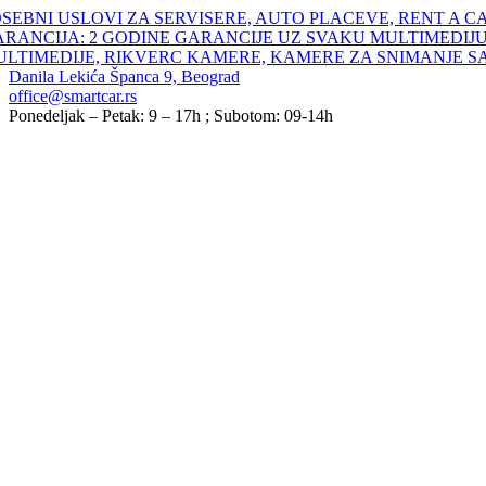
Skip
SEBNI USLOVI ZA SERVISERE, AUTO PLACEVE, RENT A C
to
ARANCIJA: 2 GODINE GARANCIJE UZ SVAKU MULTIMEDIJU
content
ULTIMEDIJE, RIKVERC KAMERE, KAMERE ZA SNIMANJE S
Danila Lekića Španca 9, Beograd
office@smartcar.rs
Ponedeljak – Petak: 9 – 17h ; Subotom: 09-14h