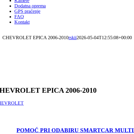
Kamere
Dodatna oprema
GPS praćenje
FAQ
Kontakt
CHEVROLET EPICA 2006-2010
rskii
2026-05-04T12:55:08+00:00
HEVROLET EPICA
2006-2010
HEVROLET
POMOĆ PRI ODABIRU SMARTCAR MULT