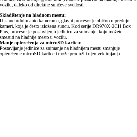
vozilu, daleko od direktne sunčeve svetlosti.
Skladištenje na hladnom mestu:
U standardnim auto kamerama, glavni procesor je obično u prednjoj
kameri, koja je često izložena suncu. Kod serije DR970X-2CH Box
Plus, procesor je postavljen u jedinicu za snimanje, koju možete
smestiti na hladnije mesto u vozilu.
Manje opterećenja za microSD karticu:
Postavljanje jedinice za snimanje na hladnijem mestu smanjuje
opterećenje microSD kartice i može produžiti njen vek trajanja.