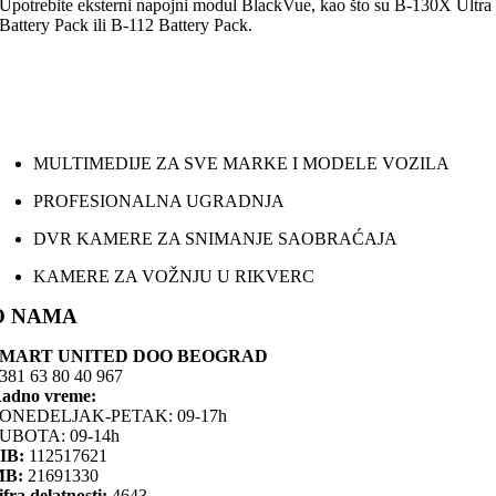
Upotrebite eksterni napojni modul BlackVue, kao što su B-130X Ultra
Battery Pack ili B-112 Battery Pack.
MULTIMEDIJE ZA SVE MARKE I MODELE VOZILA
PROFESIONALNA UGRADNJA
DVR KAMERE ZA SNIMANJE SAOBRAĆAJA
KAMERE ZA VOŽNJU U RIKVERC
O NAMA
SMART UNITED DOO BEOGRAD
381 63 80 40 967
adno vreme:
ONEDELJAK-PETAK: 09-17h
UBOTA: 09-14h
IB:
112517621
MB:
21691330
ifra delatnosti:
4643