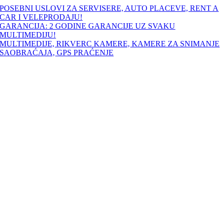
Skip
POSEBNI USLOVI ZA SERVISERE, AUTO PLACEVE, RENT A
to
CAR I VELEPRODAJU!
content
GARANCIJA: 2 GODINE GARANCIJE UZ SVAKU
MULTIMEDIJU!
MULTIMEDIJE, RIKVERC KAMERE, KAMERE ZA SNIMANJE
SAOBRAĆAJA, GPS PRAĆENJE