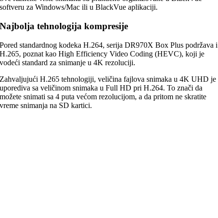
softveru za Windows/Mac ili u BlackVue aplikaciji.
Najbolja tehnologija kompresije
Pored standardnog kodeka H.264, serija DR970X Box Plus podržava i
H.265, poznat kao High Efficiency Video Coding (HEVC), koji je
vodeći standard za snimanje u 4K rezoluciji.
Zahvaljujući H.265 tehnologiji, veličina fajlova snimaka u 4K UHD je
uporediva sa veličinom snimaka u Full HD pri H.264. To znači da
možete snimati sa 4 puta većom rezolucijom, a da pritom ne skratite
vreme snimanja na SD kartici.