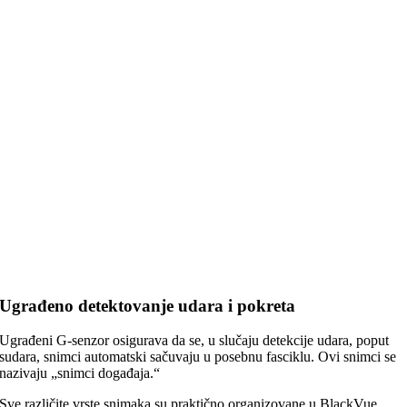
Ugrađeno detektovanje udara i pokreta
Ugrađeni G-senzor osigurava da se, u slučaju detekcije udara, poput
sudara, snimci automatski sačuvaju u posebnu fasciklu. Ovi snimci se
nazivaju „snimci događaja.“
Sve različite vrste snimaka su praktično organizovane u BlackVue