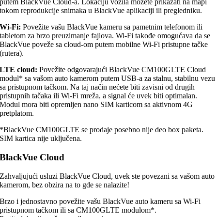
putem BlackVue Cloud-a. Lokaciju vozila možete prikazati na mapi
tokom reprodukcije snimaka u BlackVue aplikaciji ili pregledniku.
Wi-Fi:
Povežite vašu BlackVue kameru sa pametnim telefonom ili
tabletom za brzo preuzimanje fajlova. Wi-Fi takođe omogućava da se
BlackVue poveže sa cloud-om putem mobilne Wi-Fi pristupne tačke
(rutera).
LTE cloud:
Povežite odgovarajući BlackVue CM100GLTE Cloud
modul* sa vašom auto kamerom putem USB-a za stalnu, stabilnu vezu
sa pristupnom tačkom. Na taj način nećete biti zavisni od drugih
pristupnih tačaka ili Wi-Fi mreža, a signal će uvek biti optimalan.
Modul mora biti opremljen nano SIM karticom sa aktivnom 4G
pretplatom.
*BlackVue CM100GLTE se prodaje posebno nije deo box paketa.
SIM kartica nije uključena.
BlackVue Cloud
Zahvaljujući usluzi BlackVue Cloud, uvek ste povezani sa vašom auto
kamerom, bez obzira na to gde se nalazite!
Brzo i jednostavno povežite vašu BlackVue auto kameru sa Wi-Fi
pristupnom tačkom ili sa CM100GLTE modulom*.