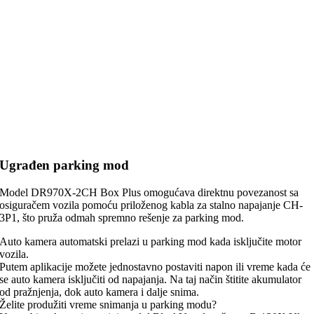
Ugrađen parking mod
Model DR970X-2CH Box Plus omogućava direktnu povezanost sa
osiguračem vozila pomoću priloženog kabla za stalno napajanje CH-
3P1, što pruža odmah spremno rešenje za parking mod.
Auto kamera automatski prelazi u parking mod kada isključite motor
vozila.
Putem aplikacije možete jednostavno postaviti napon ili vreme kada će
se auto kamera isključiti od napajanja. Na taj način štitite akumulator
od pražnjenja, dok auto kamera i dalje snima.
Želite produžiti vreme snimanja u parking modu?