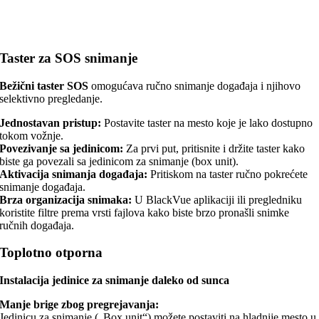
Taster za SOS snimanje
Bežični taster SOS
omogućava ručno snimanje događaja i njihovo
selektivno pregledanje.
Jednostavan pristup:
Postavite taster na mesto koje je lako dostupno
tokom vožnje.
Povezivanje sa jedinicom:
Za prvi put, pritisnite i držite taster kako
biste ga povezali sa jedinicom za snimanje (box unit).
Aktivacija snimanja događaja:
Pritiskom na taster ručno pokrećete
snimanje događaja.
Brza organizacija snimaka:
U BlackVue aplikaciji ili pregledniku
koristite filtre prema vrsti fajlova kako biste brzo pronašli snimke
ručnih događaja.
Toplotno otporna
Instalacija jedinice za snimanje daleko od sunca
Manje brige zbog pregrejavanja:
Jedinicu za snimanje („Box unit“) možete postaviti na hladnije mesto u