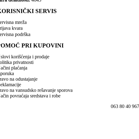
KORISNIČKI SERVIS
ervisna mreža
rijava kvara
ervisna podrška
POMOĆ PRI KUPOVINI
slovi korišćenja i prodaje
olitika privatnosti
ačini plaćanja
sporuka
ravo na odustajanje
eklamacije
ravo na vansudsko rešavanje sporova
ačin povraćaja sredstava i robe
063 80 40 96