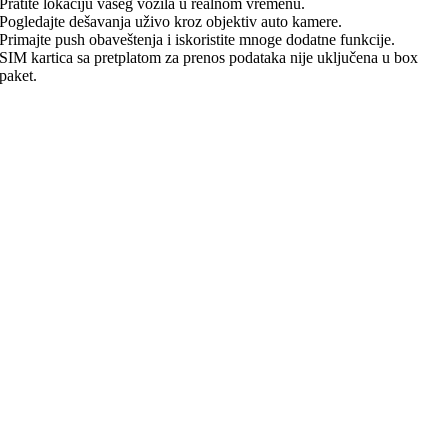
Pratite lokaciju vašeg vozila u realnom vremenu.
Pogledajte dešavanja uživo kroz objektiv auto kamere.
Primajte push obaveštenja i iskoristite mnoge dodatne funkcije.
SIM kartica sa pretplatom za prenos podataka nije uključena u box
paket.