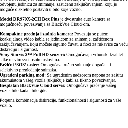
odvojenu jedinicu za snimanje, zaštićenu zaključavanjem, koju je
moguće diskretno postaviti u bilo koje vozilo.
Model DR970X-2CH Box Plus
je dvostruka auto kamera sa
mogućnošću povezivanja sa BlackVue Cloud-om.
Kompaktne prednja i zadnja kamera:
Povezuju se putem
koaksijalnog video kabla sa jedinicom za snimanje, zaštićenom
zaključavanjem, koju možete sigurno čuvati u fioci za rukavice za veću
diskreciju i sigurnost.
Sony Starvis 2™ Full HD senzori:
Omogućavaju vrhunski kvalitet
slike u svim svetlosnim uslovima.
Bežični ‘SOS’ taster:
Omogućava ručno snimanje događaja i
selektivno pregledanje snimaka.
Ugrađeni parking mod:
Sa ugrađenim nadzorom napona za zaštitu
akumulatora vašeg vozila (uključuje kabl za fiksno povezivanje).
Besplatan BlackVue Cloud servis:
Omogućava praćenje vašeg
vozila bilo kada i bilo gde.
Potpuna kombinacija diskrecije, funkcionalnosti i sigurnosti za vaše
vozilo.