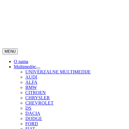
MENU
O nama
Multimedije
UNIVERZALNE MULTIMEDIJE
AUDI
ALFA
BMW
CITROEN
CHRYSLER
CHEVROLET
DS
DACIA
DODGE
FORD
FIAT