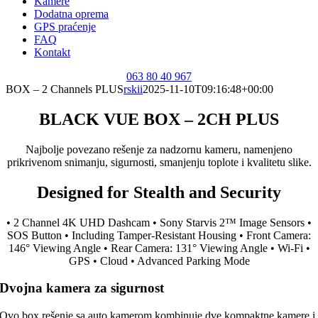
Kamere
Dodatna oprema
GPS praćenje
FAQ
Kontakt
063 80 40 967
BOX – 2 Channels PLUS
rskii
2025-11-10T09:16:48+00:00
BLACK VUE BOX – 2CH PLUS
Najbolje povezano rešenje za nadzornu kameru, namenjeno
prikrivenom snimanju, sigurnosti, smanjenju toplote i kvalitetu slike.
Designed for Stealth and Security
• 2 Channel 4K UHD Dashcam • Sony Starvis 2™ Image Sensors •
SOS Button • Including Tamper-Resistant Housing • Front Camera:
146° Viewing Angle • Rear Camera: 131° Viewing Angle • Wi-Fi •
GPS • Cloud • Advanced Parking Mode
Dvojna kamera za sigurnost
Ovo box rešenje sa auto kamerom kombinuje dve kompaktne kamere i