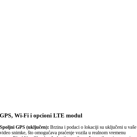
GPS, Wi-Fi i opcioni LTE modul
Spoljni GPS (uključen):
Brzina i podaci o lokaciji su uključeni u vaše
video snimke, što omogućava praćenje vozila u realnom vremenu