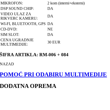
MIKROFON:
2 kom (interni+eksterni)
DSP SOUND CHIP:
DA
VIDEO ULAZ ZA
DA
RIKVERC KAMERU:
WI-FI, BLUETOOTH, GPS
DA
CD-DVD:
NE
SIM SLOT:
DA
CENA UGRADNJE
30 EUR
MULTIMEDIJE:
ŠIFRA ARTIKLA: RM-006 + 084
NAZAD
POMOĆ PRI ODABIRU MULTIMEDIJE
DODATNA OPREMA