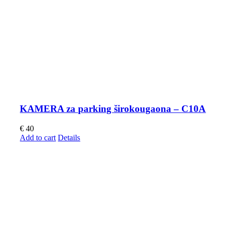
KAMERA za parking širokougaona – C10A
€
40
Add to cart
Details