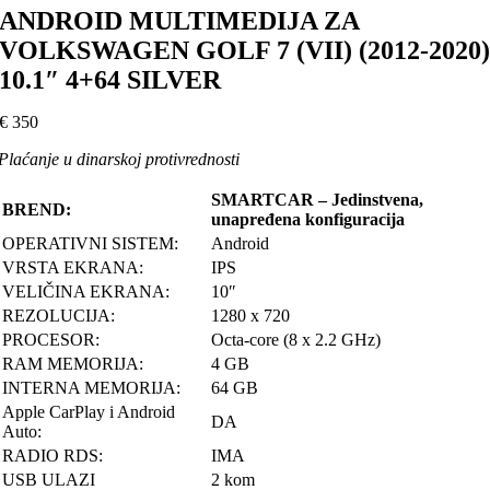
ANDROID MULTIMEDIJA ZA
VOLKSWAGEN GOLF 7 (VII) (2012-2020
10.1″ 4+64 SILVER
€
350
Plaćanje u dinarskoj protivrednosti
SMARTCAR – Jedinstvena,
BREND:
unapređena konfiguracija
OPERATIVNI SISTEM:
Android
VRSTA EKRANA:
IPS
VELIČINA EKRANA:
10″
REZOLUCIJA:
1280 x 720
PROCESOR:
Octa-core (8 x 2.2 GHz)
RAM MEMORIJA:
4 GB
INTERNA MEMORIJA:
64 GB
Apple CarPlay i Android
DA
Auto:
RADIO RDS:
IMA
USB ULAZI
2 kom