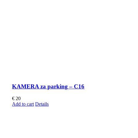
KAMERA za parking – C16
€
20
Add to cart
Details