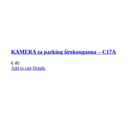
KAMERA za parking širokougaona – C17A
€
40
Add to cart
Details