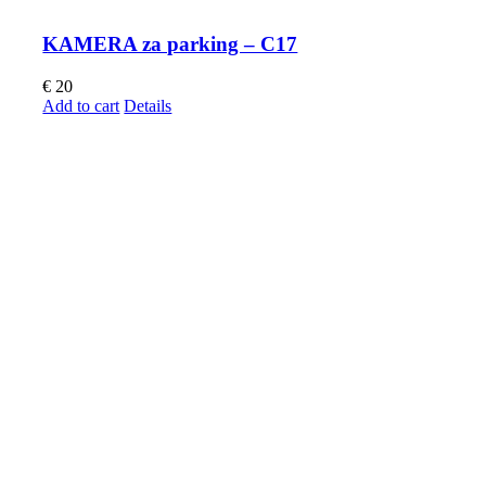
KAMERA za parking – C17
€
20
Add to cart
Details