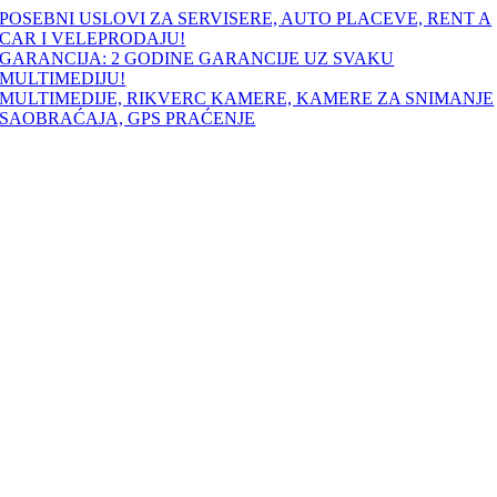
Skip
POSEBNI USLOVI ZA SERVISERE, AUTO PLACEVE, RENT A
to
CAR I VELEPRODAJU!
content
GARANCIJA: 2 GODINE GARANCIJE UZ SVAKU
MULTIMEDIJU!
MULTIMEDIJE, RIKVERC KAMERE, KAMERE ZA SNIMANJE
SAOBRAĆAJA, GPS PRAĆENJE