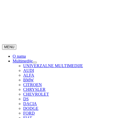
MENU
O nama
Multimedije
UNIVERZALNE MULTIMEDIJE
AUDI
ALFA
BMW
CITROEN
CHRYSLER
CHEVROLET
DS
DACIA
DODGE
FORD
FIAT