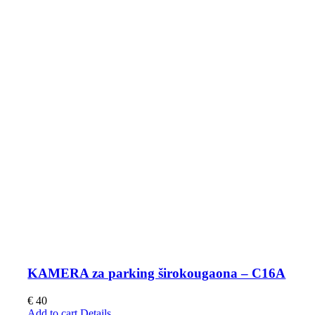
KAMERA za parking širokougaona – C16A
€
40
Add to cart
Details