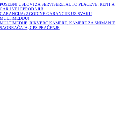
Skip
POSEBNI USLOVI ZA SERVISERE, AUTO PLACEVE, RENT A
to
CAR I VELEPRODAJU!
content
GARANCIJA: 2 GODINE GARANCIJE UZ SVAKU
MULTIMEDIJU!
MULTIMEDIJE, RIKVERC KAMERE, KAMERE ZA SNIMANJE
SAOBRAĆAJA, GPS PRAĆENJE