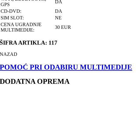
DA
GPS
CD-DVD:
DA
SIM SLOT:
NE
CENA UGRADNJE
30 EUR
MULTIMEDIJE:
ŠIFRA ARTIKLA: 117
NAZAD
POMOĆ PRI ODABIRU MULTIMEDIJE
DODATNA OPREMA