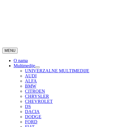
MENU
O nama
Multimedije
UNIVERZALNE MULTIMEDIJE
AUDI
ALFA
BMW
CITROEN
CHRYSLER
CHEVROLET
DS
DACIA
DODGE
FORD
FIAT