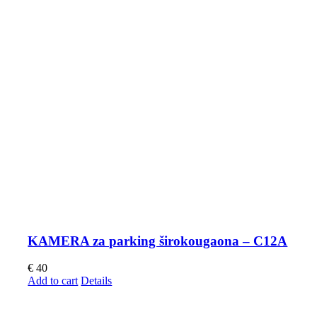
KAMERA za parking širokougaona – C12A
€
40
Add to cart
Details