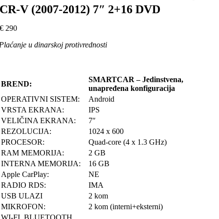
CR-V (2007-2012) 7″ 2+16 DVD
€
290
Plaćanje u dinarskoj protivrednosti
SMARTCAR – Jedinstvena,
BREND:
unapređena konfiguracija
OPERATIVNI SISTEM:
Android
VRSTA EKRANA:
IPS
VELIČINA EKRANA:
7″
REZOLUCIJA:
1024 x 600
PROCESOR:
Quad-core (4 x 1.3 GHz)
RAM MEMORIJA:
2 GB
INTERNA MEMORIJA:
16 GB
Apple CarPlay:
NE
RADIO RDS:
IMA
USB ULAZI
2 kom
MIKROFON:
2 kom (interni+eksterni)
WI-FI, BLUETOOTH,