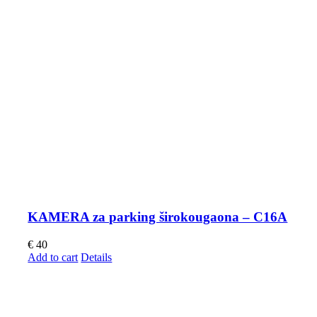
KAMERA za parking širokougaona – C16A
€
40
Add to cart
Details