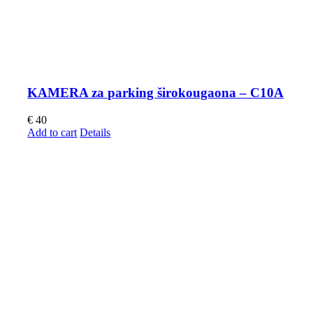
KAMERA za parking širokougaona – C10A
€
40
Add to cart
Details