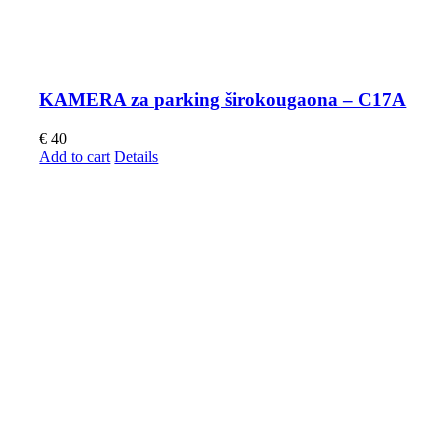
KAMERA za parking širokougaona – C17A
€
40
Add to cart
Details