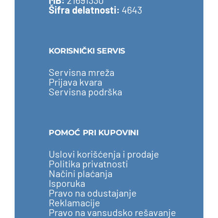
MB:
21691330
Šifra delatnosti:
4643
KORISNIČKI SERVIS
Servisna mreža
Prijava kvara
Servisna podrška
POMOĆ PRI KUPOVINI
Uslovi korišćenja i prodaje
Politika privatnosti
Načini plaćanja
Isporuka
Pravo na odustajanje
Reklamacije
Pravo na vansudsko rešavanje